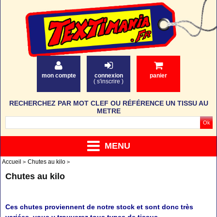
mon compte
connexion
panier
(
s'inscrire
)
RECHERCHEZ PAR MOT CLEF OU RÉFÉRENCE UN TISSU AU
METRE
MENU
Accueil
Chutes au kilo
Chutes au kilo
Ces chutes proviennent de notre stock et sont donc très
variées, vous y trouverez tous types de tissus.