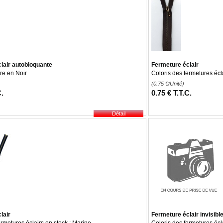
lair autobloquante
Fermeture éclair
re en Noir
Coloris des fermetures écla
(0.75
€
/Unité)
C.
0
.75
€
T.T.C.
lair
Fermeture éclair invisibl