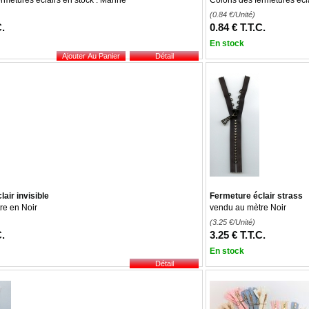
ermetures éclairs en stock : Marine
Coloris des fermetures écla
(0.84
€
/Unité)
C.
0
.84
€
T.T.C.
En stock
air invisible
Fermeture éclair strass
re en Noir
vendu au mètre Noir
(3.25
€
/Unité)
C.
3
.25
€
T.T.C.
En stock