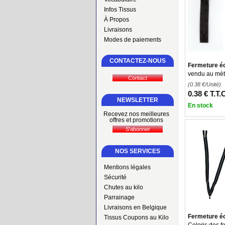
Infos Tissus
À Propos
Livraisons
Modes de paiements
CONTACTEZ-NOUS
Fermeture éc
vendu au mèt
(0.38
€
/Unité)
0
.38
€
T.T.
NEWSLETTER
En stock
Recevez nos meilleures
offres et promotions
NOS SERVICES
Mentions légales
Sécurité
Chutes au kilo
Parrainage
Livraisons en Belgique
Fermeture éc
Tissus Coupons au Kilo