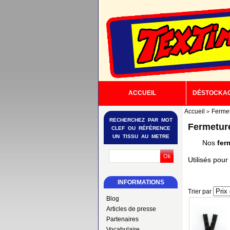
ACCUEIL
DÉSTOCKA
Accueil
Fermet
RECHERCHEZ PAR MOT
Fermeture
CLEF OU RÉFÉRENCE
UN TISSU AU METRE
Nos
fer
Utilisés pou
INFORMATIONS
Trier par
Blog
Articles de presse
Partenaires
Vocabulaire