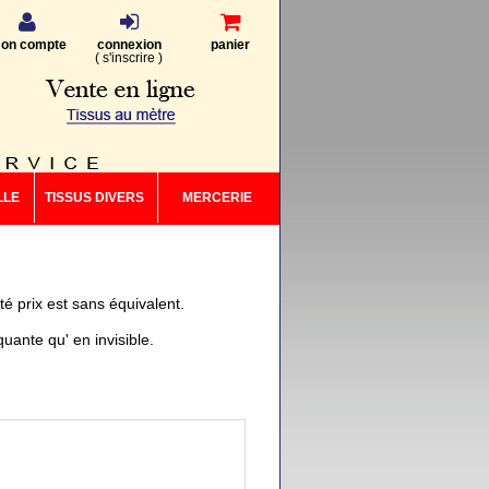
on compte
connexion
panier
(
s'inscrire
)
LLE
TISSUS DIVERS
MERCERIE
té prix est sans équivalent.
quante qu' en invisible.