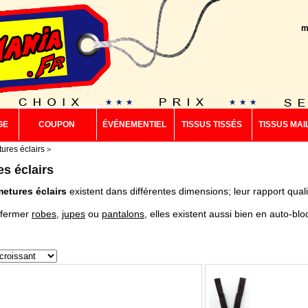
m
GE
COUPON
ÉVÉNEMENTIEL
TISSUS TISSÉS
TISSUS MAI
ures éclairs
s éclairs
metures éclairs
existent dans différentes dimensions; leur rapport quali
r fermer
robes
,
jupes
ou
pantalons
, elles existent aussi bien en auto-blo