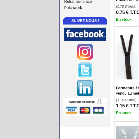
Coloris des f
Retrait sur place
(0.75
€
/Unité)
Patchwork
0
.75
€
T.T.
En stock
SUIVEZ-NOUS !
Fermeture écl
vendu au mèt
(1.15
€
/Unité)
1
.15
€
T.T.
En stock