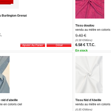
 Burlington Grenat
Tissu doudou
vendu au mètre en coloris
C.
9
.40
€
(6.58
€
/Mètre)
6
.58
€
T.T.C.
En stock
nid d'abeille
Tissu Nid d'Abeille
e en coloris ciel
vendu au mètre en coloris
(6.85
€
/Mètre)