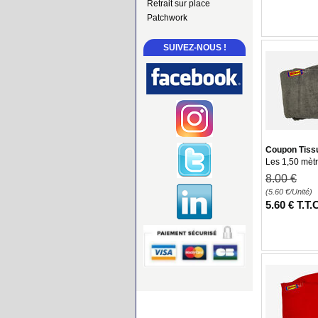
Retrait sur place
Patchwork
SUIVEZ-NOUS !
Coupon Tiss
Les 1,50 mèt
8
.00
€
(5.60
€
/Unité)
5
.60
€
T.T.