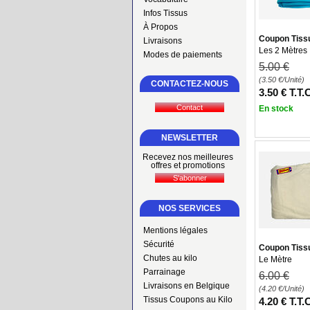
Infos Tissus
À Propos
Coupon Tissu
Livraisons
Les 2 Mètres
Modes de paiements
5
.00
€
(3.50
€
/Unité)
CONTACTEZ-NOUS
3
.50
€
T.T.
En stock
NEWSLETTER
Recevez nos meilleures
offres et promotions
NOS SERVICES
Mentions légales
Sécurité
Coupon Tiss
Chutes au kilo
Le Mètre
Parrainage
6
.00
€
Livraisons en Belgique
(4.20
€
/Unité)
Tissus Coupons au Kilo
4
.20
€
T.T.