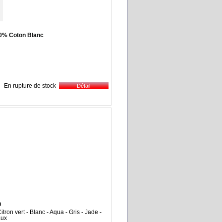
0% Coton Blanc
En rupture de stock
n
tron vert - Blanc - Aqua - Gris - Jade -
aux