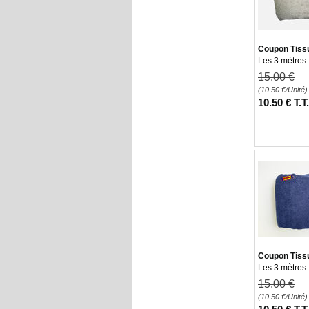
Coupon Tiss
Les 3 mètres
15
.00
€
(10.50
€
/Unité)
10
.50
€
T.T
Coupon Tiss
Les 3 mètres
15
.00
€
(10.50
€
/Unité)