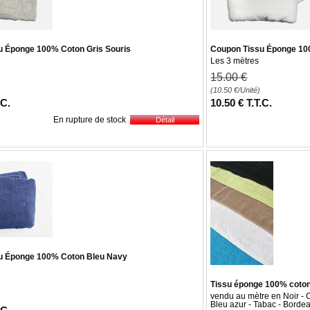
u Éponge 100% Coton Gris Souris
Coupon Tissu Éponge 10
Les 3 mètres
15
.00
€
(10.50
€
/Unité)
.C.
10
.50
€
T.T.C.
En rupture de stock
u Éponge 100% Coton Bleu Navy
Tissu éponge 100% coto
vendu au mètre en Noir - Ci
Bleu azur - Tabac - Borde