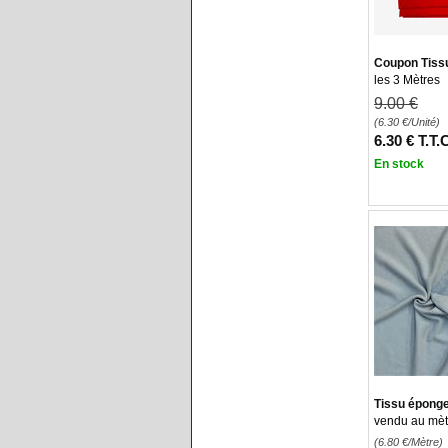
Coupon Tissu
les 3 Mètres
9
.00
€
(6.30
€
/Unité)
6
.30
€
T.T.
En stock
Tissu éponge 
vendu au mètr
(6.80
€
/Mètre)