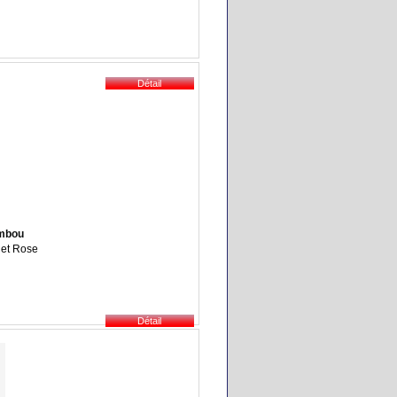
ambou
 et Rose