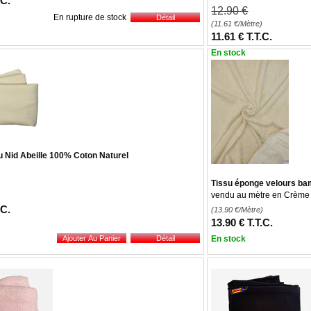
.C.
12
.90
€
En rupture de stock
(11.61
€
/Mètre)
11
.61
€
T.T.C.
En stock
 Nid Abeille 100% Coton Naturel
Tissu éponge velours b
vendu au mètre en Crème
.C.
(13.90
€
/Mètre)
13
.90
€
T.T.C.
En stock