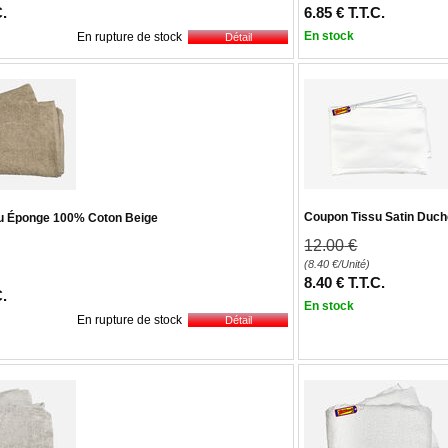
C.
6
.85
€
T.T.C.
En stock
En rupture de stock
Coupon Tissu Satin Duc
u Éponge 100% Coton Beige
12
.00
€
(8.40
€
/Unité)
8
.40
€
T.T.C.
C.
En stock
En rupture de stock