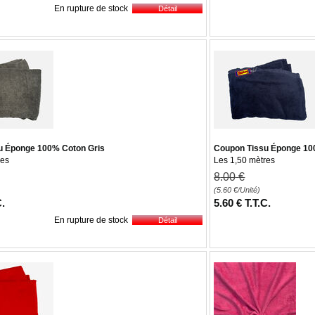
En rupture de stock
u Éponge 100% Coton Gris
Coupon Tissu Éponge 1
res
Les 1,50 mètres
8
.00
€
(5.60
€
/Unité)
C.
5
.60
€
T.T.C.
En rupture de stock