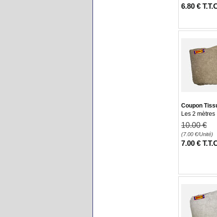
6
.80
€
T.T.
Coupon Tiss
Les 2 mètres
10
.00
€
(7.00
€
/Unité)
7
.00
€
T.T.