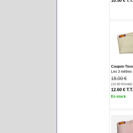
10
.50
€
T.T
Coupon Tissu
Les 3 mètres
18
.00
€
(12.60
€
/Unité)
12
.60
€
T.T
En stock