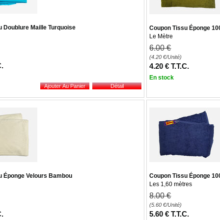
 Doublure Maille Turquoise
Coupon Tissu Éponge 1
Le Mètre
6
.00
€
(4.20
€
/Unité)
C.
4
.20
€
T.T.C.
En stock
u Éponge Velours Bambou
Coupon Tissu Éponge 10
Les 1,60 mètres
8
.00
€
(5.60
€
/Unité)
C.
5
.60
€
T.T.C.