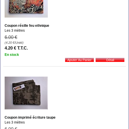
Coupon résille feu ethnique
Les 3 mètres
6
.00
€
(4.20
€
/Unité)
4
.20
€
T.T.C.
En stock
Coupon imprimé écriture taupe
Les 3 mètres