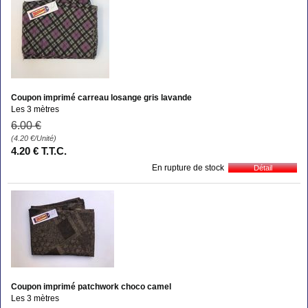
Coupon imprimé carreau losange gris lavande
Les 3 mètres
6
.00
€
(4.20
€
/Unité)
4
.20
€
T.T.C.
En rupture de stock
Coupon imprimé patchwork choco camel
Les 3 mètres