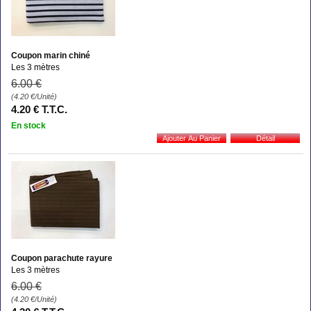
Coupon marin chiné
Les 3 mètres
6
.00
€
(4.20
€
/Unité)
4
.20
€
T.T.C.
En stock
Coupon parachute rayure
Les 3 mètres
6
.00
€
(4.20
€
/Unité)