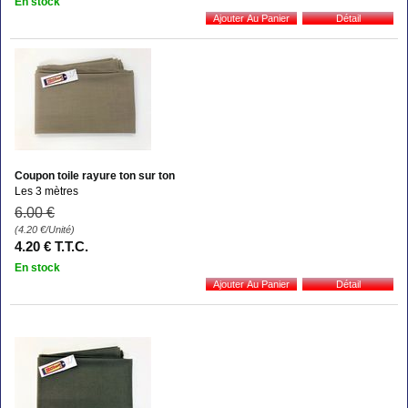
En stock
Coupon toile rayure ton sur ton
Les 3 mètres
6
.00
€
(4.20
€
/Unité)
4
.20
€
T.T.C.
En stock