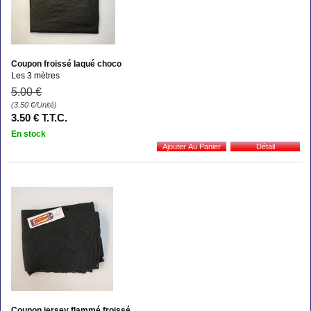
Coupon froissé laqué choco
Les 3 mètres
5
.00
€
(3.50
€
/Unité)
3
.50
€
T.T.C.
En stock
Coupon jersey flammé froissé