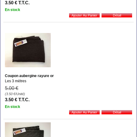
3
.50
€
T.T.C.
En stock
Coupon aubergine rayure or
Les 3 mètres
5
.00
€
(3.50
€
/Unité)
3
.50
€
T.T.C.
En stock