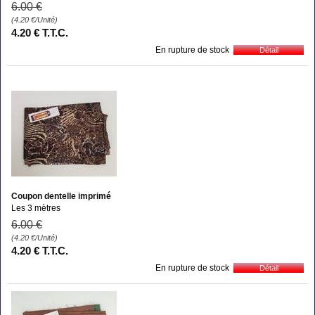
6
.00
€
(4.20
€
/Unité)
4
.20
€
T.T.C.
En rupture de stock
Coupon dentelle imprimé
Les 3 mètres
6
.00
€
(4.20
€
/Unité)
4
.20
€
T.T.C.
En rupture de stock