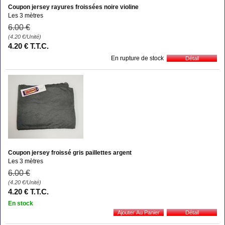
Coupon jersey rayures froissées noire violine
Les 3 mètres
6
.00
€
(4.20
€
/Unité)
4
.20
€
T.T.C.
En rupture de stock
Coupon jersey froissé gris paillettes argent
Les 3 mètres
6
.00
€
(4.20
€
/Unité)
4
.20
€
T.T.C.
En stock