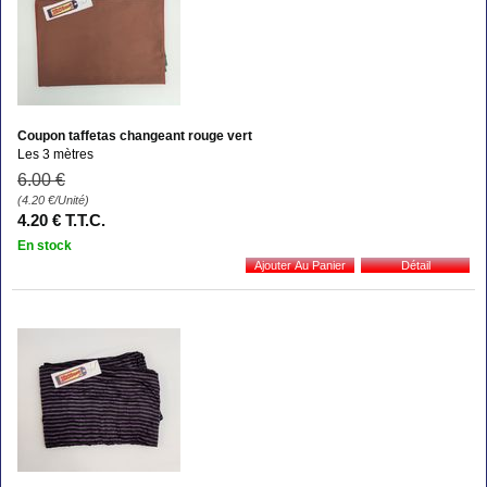
Coupon taffetas changeant rouge vert
Les 3 mètres
6
.00
€
(4.20
€
/Unité)
4
.20
€
T.T.C.
En stock