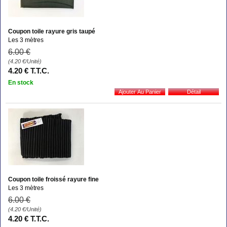
Coupon toile rayure gris taupé
Les 3 mètres
6
.00
€
(4.20
€
/Unité)
4
.20
€
T.T.C.
En stock
Coupon toile froissé rayure fine
Les 3 mètres
6
.00
€
(4.20
€
/Unité)
4
.20
€
T.T.C.