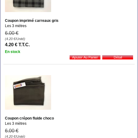
Coupon imprimé carreaux gris
Les 3 mètres
6
.00
€
(4.20
€
/Unité)
4
.20
€
T.T.C.
En stock
Coupon crépon fluide choco
Les 3 mètres
6
.00
€
(4.20
€
/Unité)