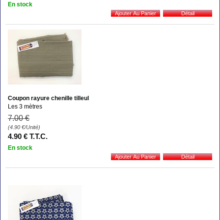
En stock
Coupon rayure chenille tilleul
Les 3 mètres
7
.00
€
(4.90
€
/Unité)
4
.90
€
T.T.C.
En stock