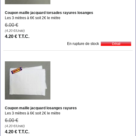
Coupon maille jacquard torsades rayures losanges
Les 3 mètres à 6€ soit 2€ le mètre
6
.00
€
(4.20
€
/Unité)
4
.20
€
T.T.C.
En rupture de stock
Coupon maille jacquard losanges rayures
Les 3 mètres à 6€ soit 2€ le mètre
6
.00
€
(4.20
€
/Unité)
4
.20
€
T.T.C.