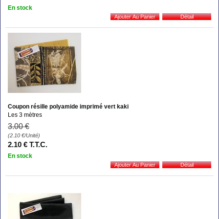
En stock
Coupon résille polyamide imprimé vert kaki
Les 3 mètres
3
.00
€
(2.10
€
/Unité)
2
.10
€
T.T.C.
En stock