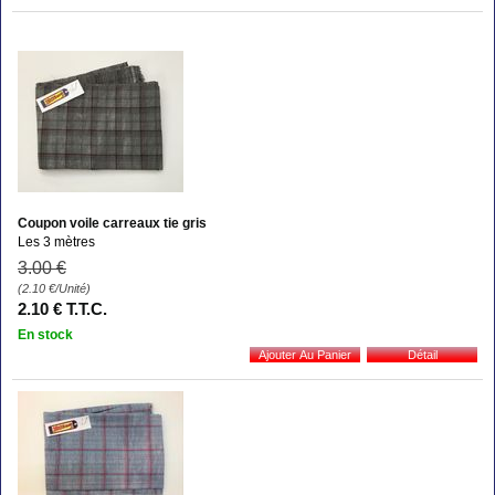
Coupon voile carreaux tie gris
Les 3 mètres
3
.00
€
(2.10
€
/Unité)
2
.10
€
T.T.C.
En stock