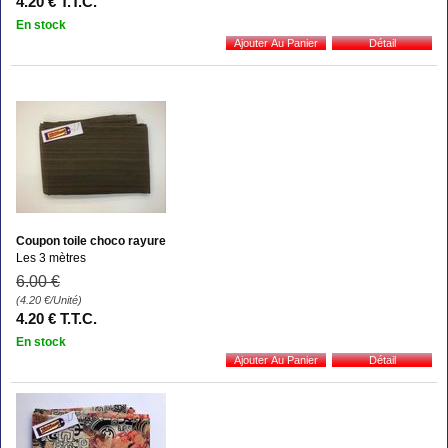
4
.20
€
T.T.C.
En stock
Coupon toile choco rayure
Les 3 mètres
6
.00
€
(4.20
€
/Unité)
4
.20
€
T.T.C.
En stock