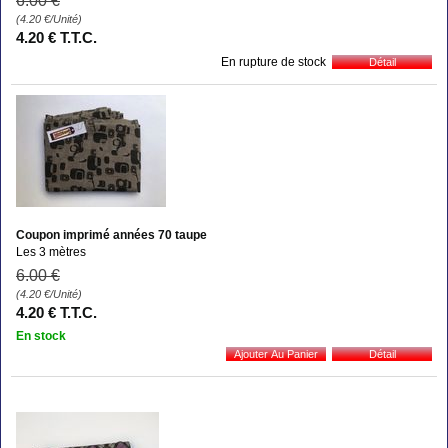
6
.00
€
(4.20
€
/Unité)
4
.20
€
T.T.C.
En rupture de stock
Coupon imprimé années 70 taupe
Les 3 mètres
6
.00
€
(4.20
€
/Unité)
4
.20
€
T.T.C.
En stock