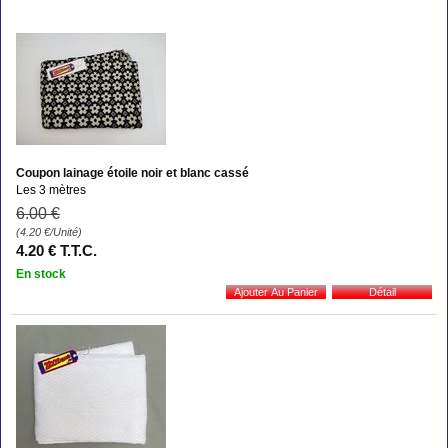
Coupon lainage étoile noir et blanc cassé
Les 3 mètres
6
.00
€
(4.20
€
/Unité)
4
.20
€
T.T.C.
En stock