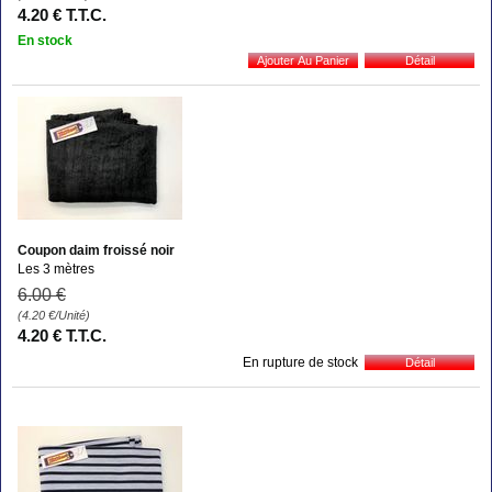
4
.20
€
T.T.C.
En stock
Coupon daim froissé noir
Les 3 mètres
6
.00
€
(4.20
€
/Unité)
4
.20
€
T.T.C.
En rupture de stock