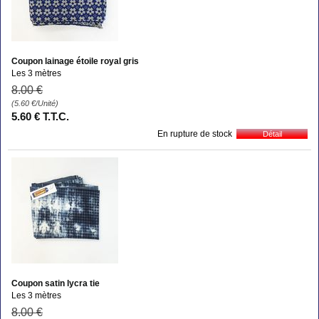
Coupon lainage étoile royal gris
Les 3 mètres
8
.00
€
(5.60
€
/Unité)
5
.60
€
T.T.C.
En rupture de stock
Coupon satin lycra tie
Les 3 mètres
8
.00
€