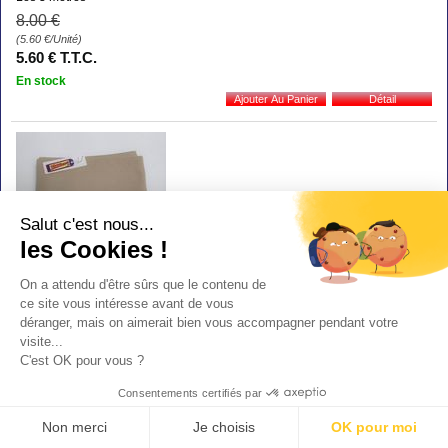
8
.00
€
(5.60
€
/Unité)
5
.60
€
T.T.C.
En stock
Salut c'est nous...
les Cookies !
Coupon jersey poly viscose stretch beige
On a attendu d'être sûrs que le contenu de
Les 3 mètres
ce site vous intéresse avant de vous
8
.00
€
déranger, mais on aimerait bien vous accompagner pendant votre
(5.60
€
/Unité)
visite...
5
.60
€
T.T.C.
C'est OK pour vous ?
En stock
Consentements certifiés par
Non merci
Je choisis
OK pour moi