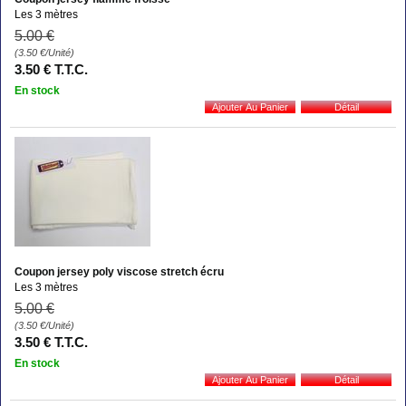
Les 3 mètres
5
.00
€
(3.50
€
/Unité)
3
.50
€
T.T.C.
En stock
Coupon jersey poly viscose stretch écru
Les 3 mètres
5
.00
€
(3.50
€
/Unité)
3
.50
€
T.T.C.
En stock