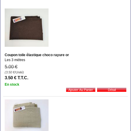
Coupon toile élastique choco rayure or
Les 3 mètres
5
.00
€
(3.50
€
/Unité)
3
.50
€
T.T.C.
En stock