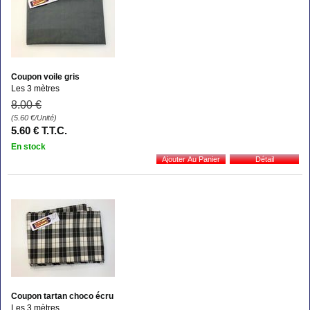
Coupon voile gris
Les 3 mètres
8
.00
€
(5.60
€
/Unité)
5
.60
€
T.T.C.
En stock
Coupon tartan choco écru
Les 3 mètres