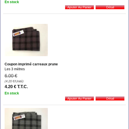
En stock
Coupon imprimé carreaux prune
Les 3 mètres
6
.00
€
(4.20
€
/Unité)
4
.20
€
T.T.C.
En stock