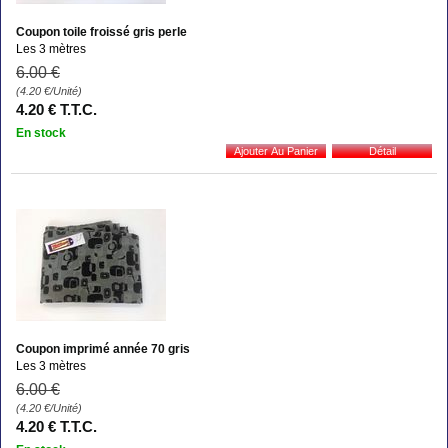
Coupon toile froissé gris perle
Les 3 mètres
6
.00
€
(4.20
€
/Unité)
4
.20
€
T.T.C.
En stock
Coupon imprimé année 70 gris
Les 3 mètres
6
.00
€
(4.20
€
/Unité)
4
.20
€
T.T.C.