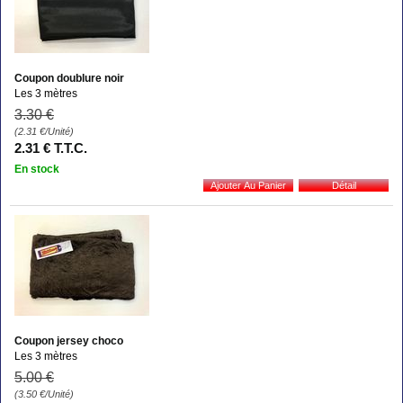
Coupon doublure noir
Les 3 mètres
3
.30
€
(2.31
€
/Unité)
2
.31
€
T.T.C.
En stock
Coupon jersey choco
Les 3 mètres
5
.00
€
(3.50
€
/Unité)