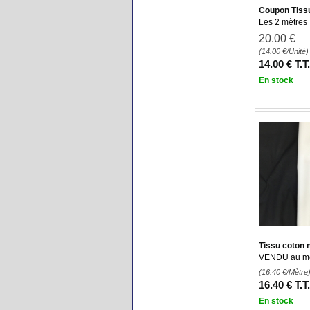
Coupon Tissu
Les 2 mètres
20
.00
€
(14.00
€
/Unité)
14
.00
€
T.T
En stock
Tissu coton 
VENDU au mèt
(16.40
€
/Mètre
16
.40
€
T.T
En stock