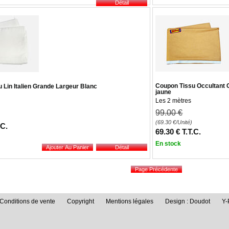
Coupon Tissu Occultant G
 Lin Italien Grande Largeur Blanc
jaune
Les 2 mètres
99
.00
€
(69.30
€
/Unité)
.C.
69
.30
€
T.T.C.
En stock
Conditions de vente
Copyright
Mentions légales
Design : Doudot
Y-
ité, en garantissant la conformité avec les réglementations. Personnalisez vos pré