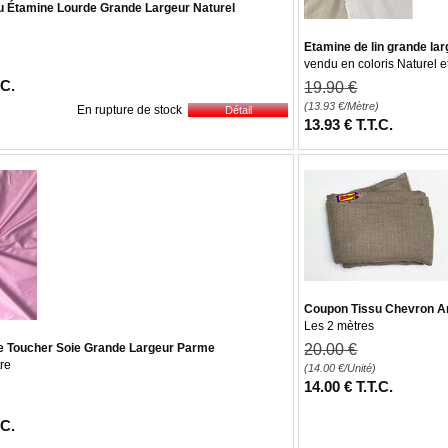
u Étamine Lourde Grande Largeur Naturel
Etamine de lin grande la
vendu en coloris Naturel e
.C.
19
.90
€
(13.93
€
/Mètre)
En rupture de stock
13
.93
€
T.T.C.
Coupon Tissu Chevron A
Les 2 mètres
e Toucher Soie Grande Largeur Parme
20
.00
€
re
(14.00
€
/Unité)
14
.00
€
T.T.C.
)
.C.