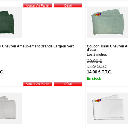
u Chevron Ameublement Grande Largeur Vert
Coupon Tissu Chevron A
d'eau
Les 2 mètres
20
.00
€
(14.00
€
/Unité)
.C.
14
.00
€
T.T.C.
En stock