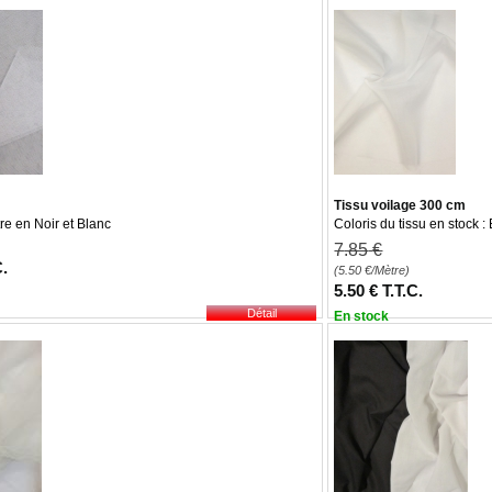
Tissu voilage 300 cm
e en Noir et Blanc
Coloris du tissu en stock :
7
.85
€
C.
(5.50
€
/Mètre)
5
.50
€
T.T.C.
En stock