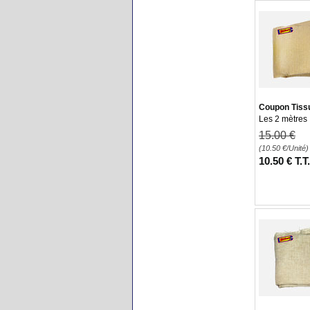
Coupon Tissu
Les 2 mètres
15
.00
€
(10.50
€
/Unité)
10
.50
€
T.T