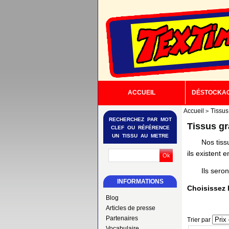
ACCUEIL
DÉSTOCKA
Accueil
Tissus
RECHERCHEZ PAR MOT
Tissus gr
CLEF OU RÉFÉRENCE
UN TISSU AU METRE
Nos tiss
ils existent 
Ils seront 
INFORMATIONS
Choisissez l
Blog
Articles de presse
Partenaires
Trier par
Vocabulaire