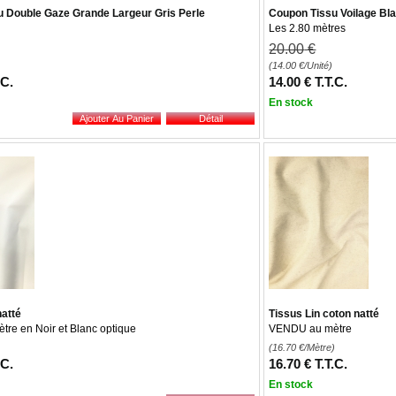
 Double Gaze Grande Largeur Gris Perle
Coupon Tissu Voilage Bl
Les 2.80 mètres
20
.00
€
(14.00
€
/Unité)
.C.
14
.00
€
T.T.C.
En stock
natté
Tissus Lin coton natté
re en Noir et Blanc optique
VENDU au mètre
)
(16.70
€
/Mètre)
.C.
16
.70
€
T.T.C.
En stock