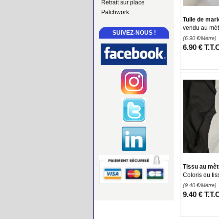
Retrait sur place
Patchwork
Tulle de mar
vendu au mèt
SUIVEZ-NOUS !
(6.90
€
/Mètre)
6
.90
€
T.T.
Tissu au mèt
Coloris du tis
(9.40
€
/Mètre)
9
.40
€
T.T.