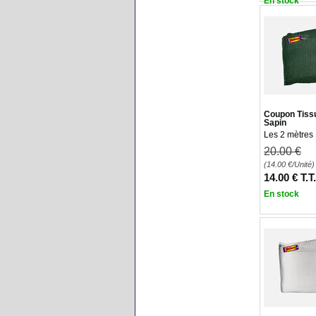
En stock
Coupon Tiss
Sapin
Les 2 mètres
20
.00
€
(14.00
€
/Unité)
14
.00
€
T.T
En stock