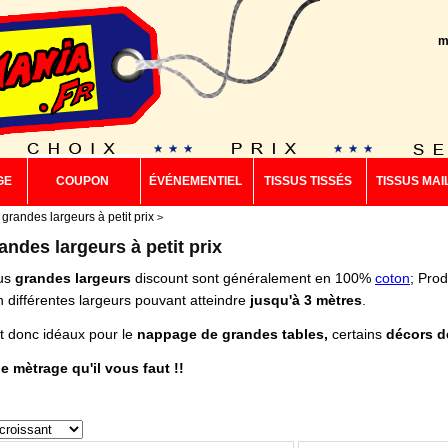
m
GE
COUPON
ÉVÉNEMENTIEL
TISSUS TISSÉS
TISSUS MAI
 grandes largeurs à petit prix
andes largeurs à petit prix
us
grandes largeurs
discount sont généralement en 100%
coton
; Pro
en différentes largeurs pouvant atteindre
jusqu'à
3 mètres
.
donc idéaux pour le
nappage de grandes tables,
certains
décors d
e mètrage qu'il vous faut !!