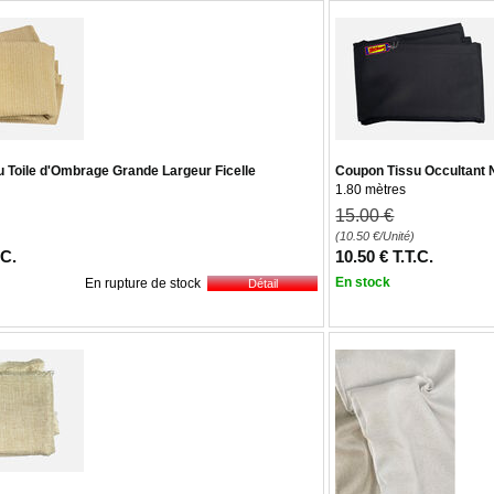
 Toile d'Ombrage Grande Largeur Ficelle
Coupon Tissu Occultant 
1.80 mètres
15
.00
€
(10.50
€
/Unité)
.C.
10
.50
€
T.T.C.
En stock
En rupture de stock