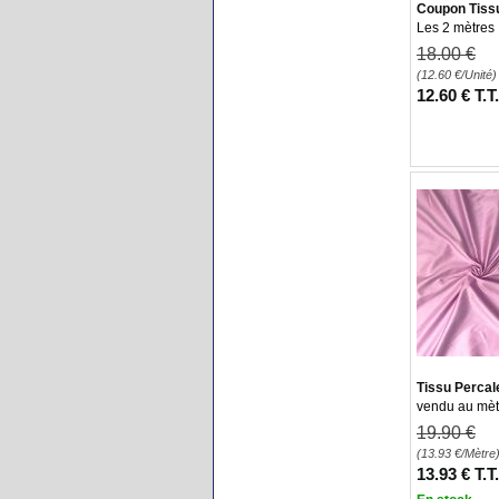
Coupon Tiss
Les 2 mètres
18
.00
€
(12.60
€
/Unité)
12
.60
€
T.T
Tissu Percal
vendu au mèt
19
.90
€
(13.93
€
/Mètre
13
.93
€
T.T