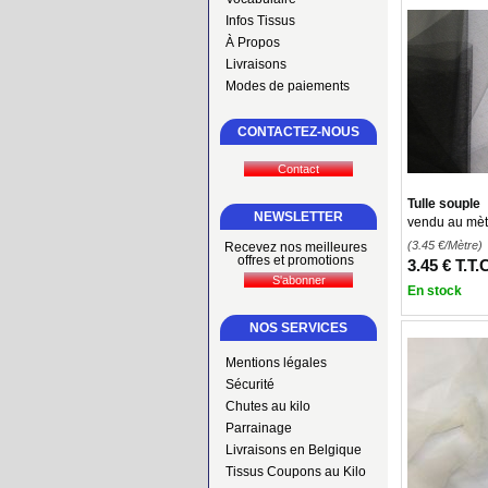
Infos Tissus
À Propos
Livraisons
Modes de paiements
CONTACTEZ-NOUS
Tulle souple
NEWSLETTER
vendu au mètr
(3.45
€
/Mètre)
Recevez nos meilleures
offres et promotions
3
.45
€
T.T.
En stock
NOS SERVICES
Mentions légales
Sécurité
Chutes au kilo
Parrainage
Livraisons en Belgique
Tissus Coupons au Kilo