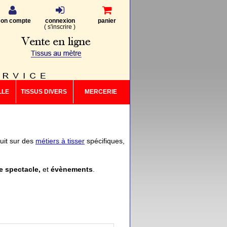
on compte
connexion
panier
(
s'inscrire
)
LLE
TISSUS DIVERS
MERCERIE
duit sur des
métiers à tisser
spécifiques,
e spectacle,
et
évènements
.