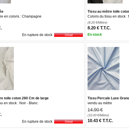
iée
Tissu au mètre toile cot
re en coloris : Champagne
Coloris du tissu en stock : 
(8.20
€
/Mètre)
C.
8
.20
€
T.T.C.
En stock
En rupture de stock
re toile coton 280 Cm de large
Tissu Percale Luxe Grand
su en stock : Noir - Blanc
vendu au mètre
14
.90
€
C.
(10.43
€
/Mètre)
10
.43
€
T.T.C.
En rupture de stock