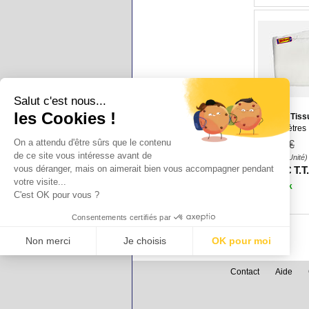
Salut c'est nous...
les Cookies !
Coupon Tissu
Les 2 mètres
On a attendu d'être sûrs que le contenu
25
.00
€
de ce site vous intéresse avant de
(17.50
€
/Unité)
vous déranger, mais on aimerait bien vous accompagner pendant
17
.50
€
T.T
votre visite...
En stock
C'est OK pour vous ?
Consentements certifiés par
Non merci
Je choisis
OK pour moi
undefined
Axeptio consent
Plateforme de Gestion du Consentement : Personnalisez vos Options
Contact
Aide
Notre plateforme vous permet d'adapter et de gérer vos paramètres de confidential