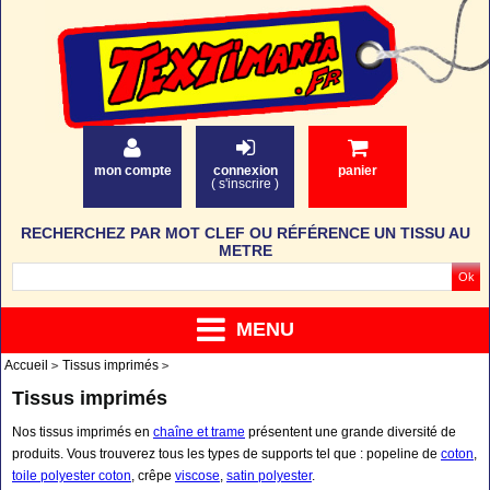
mon compte
connexion
panier
(
s'inscrire
)
RECHERCHEZ PAR MOT CLEF OU RÉFÉRENCE UN TISSU AU
METRE
MENU
Accueil
Tissus imprimés
Tissus imprimés
Nos tissus imprimés en
chaîne et trame
présentent une grande
diversité de
produits. Vous trouverez tous les types de supports tel que : popeline de
coton
,
toile polyester coton
, crêpe
viscose
,
satin polyester
.