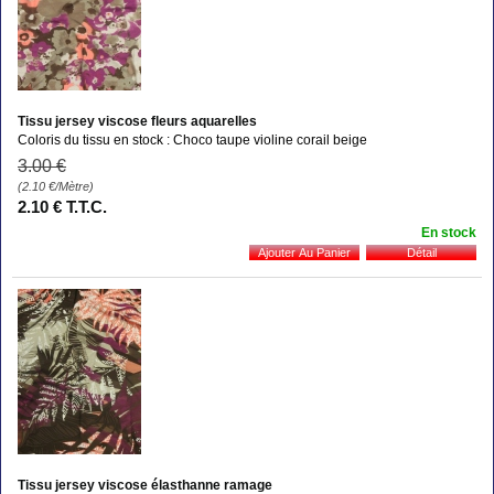
Tissu jersey viscose fleurs aquarelles
Coloris du tissu en stock : Choco taupe violine corail beige
3
.00
€
(2.10
€
/Mètre)
2
.10
€
T.T.C.
En stock
Tissu jersey viscose élasthanne ramage