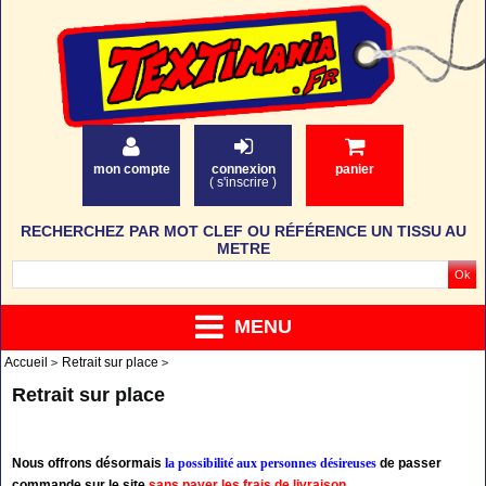
mon compte
connexion
panier
(
s'inscrire
)
RECHERCHEZ PAR MOT CLEF OU RÉFÉRENCE UN TISSU AU
METRE
MENU
Accueil
Retrait sur place
Retrait sur place
Nous offrons désormais
la possibilité aux personnes désireuses
de passer
commande sur le site
sans payer les frais de livraison
.