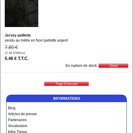
Jersey paillette
vendu au mètre en Noir paillette argent
7
.80
€
(5.46
€
/Mètre)
5
.46
€
T.T.C.
En rupture de stock
INFORMATIONS
Blog
Articles de presse
Partenaires
Vocabulaire
Infos Tissus