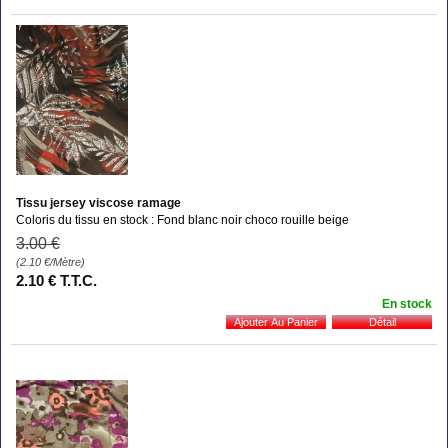
Tissu jersey viscose ramage
Coloris du tissu en stock : Fond blanc noir choco rouille beige
3
.00
€
(2.10
€
/Mètre)
2
.10
€
T.T.C.
En stock