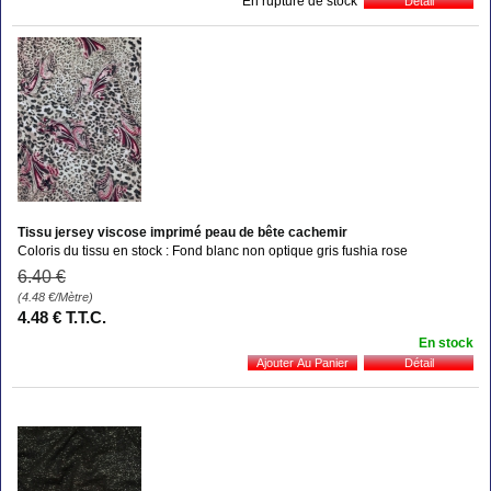
En rupture de stock
Tissu jersey viscose imprimé peau de bête cachemir
Coloris du tissu en stock : Fond blanc non optique gris fushia rose
6
.40
€
(4.48
€
/Mètre)
4
.48
€
T.T.C.
En stock