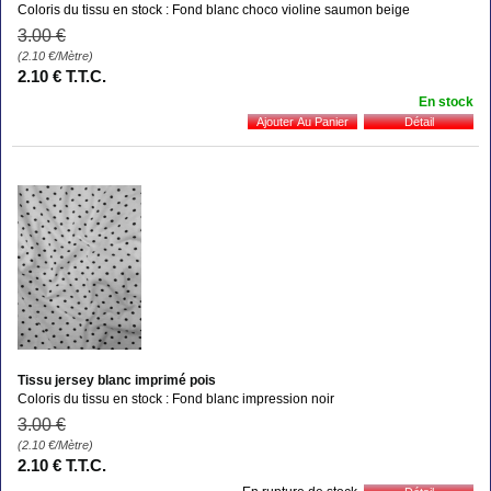
Coloris du tissu en stock : Fond blanc choco violine saumon beige
3
.00
€
(2.10
€
/Mètre)
2
.10
€
T.T.C.
En stock
Tissu jersey blanc imprimé pois
Coloris du tissu en stock : Fond blanc impression noir
3
.00
€
(2.10
€
/Mètre)
2
.10
€
T.T.C.