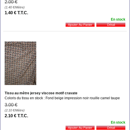
2
.00
€
(1.40
€
/Mètre)
1
.40
€
T.T.C.
En stock
Tissu au mètre jersey viscose motif cravate
Coloris du tissu en stock : Fond beige impression noir rouille camel taupe
3
.00
€
(2.10
€
/Mètre)
2
.10
€
T.T.C.
En stock