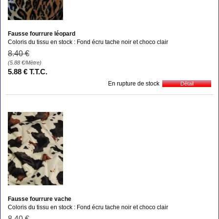
Fausse fourrure léopard
Coloris du tissu en stock : Fond écru tache noir et choco clair
8
.40
€
(5.88
€
/Mètre)
5
.88
€
T.T.C.
En rupture de stock
Fausse fourrure vache
Coloris du tissu en stock : Fond écru tache noir et choco clair
8
.40
€