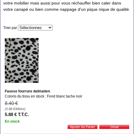
votre mobilier mais aussi pour vous réchauffer bien caler dans
votre canapé ou bien comme nappage d'un pique nique de qualité.
Trier par
Fausse fourrure dalmatien
Coloris du tissu en stock : Fond blanc tache noir
8
.40
€
(5.88
€
/Mètre)
5
.88
€
T.T.C.
En stock