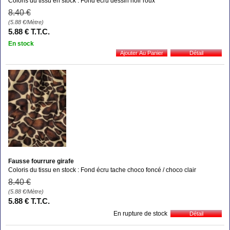
Coloris du tissu en stock : Fond écru dessin noir roux
8
.40
€
(5.88
€
/Mètre)
5
.88
€
T.T.C.
En stock
Fausse fourrure girafe
Coloris du tissu en stock : Fond écru tache choco foncé / choco clair
8
.40
€
(5.88
€
/Mètre)
5
.88
€
T.T.C.
En rupture de stock