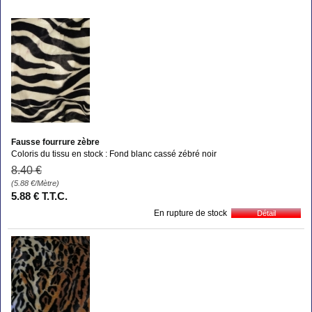
Fausse fourrure zèbre
Coloris du tissu en stock : Fond blanc cassé zébré noir
8
.40
€
(5.88
€
/Mètre)
5
.88
€
T.T.C.
En rupture de stock