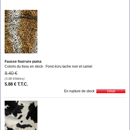
Fausse fourrure puma
Coloris du tissu en stock : Fond écru tache noir et camel
8
.40
€
(5.88
€
/Mètre)
5
.88
€
T.T.C.
En rupture de stock