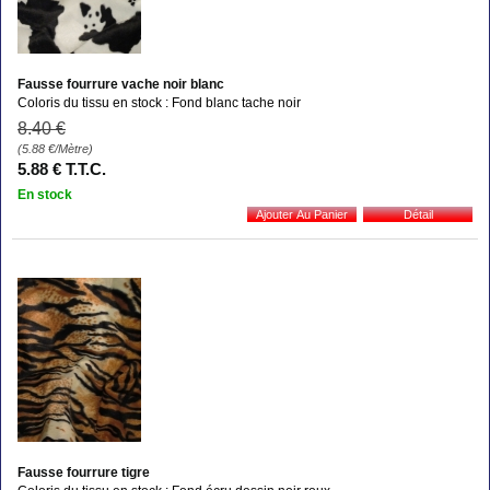
Fausse fourrure vache noir blanc
Coloris du tissu en stock : Fond blanc tache noir
8
.40
€
(5.88
€
/Mètre)
5
.88
€
T.T.C.
En stock
Fausse fourrure tigre