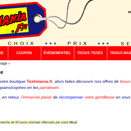
m
GE
COUPON
ÉVÉNEMENTIEL
TISSUS TISSÉS
TISSUS MAI
inage
ge
otre boutique
Textimania.fr
, alors faites découvrir nos offres de
tissus
copains/copines en les
parrainant
.
 en retour,
l'immense plaisir
de
récompenser
votre gentillesse
en vous 
 tranche de 50 euros d'achats effectués par votre filleul)