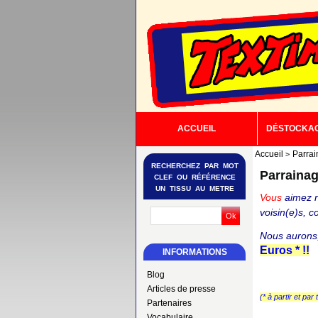
ACCUEIL
DÉSTOCKA
Accueil
Parra
RECHERCHEZ PAR MOT
Parraina
CLEF OU RÉFÉRENCE
UN TISSU AU METRE
Vous
aimez n
voisin(e)s, 
Nous aurons,
Euros * !!
INFORMATIONS
Blog
Articles de presse
(* à partir et par
Partenaires
Vocabulaire