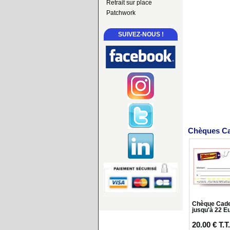
Retrait sur place
Patchwork
SUIVEZ-NOUS !
Chèques C
Chèque Cadea
jusqu'à 22 E
20
.00
€
T.T