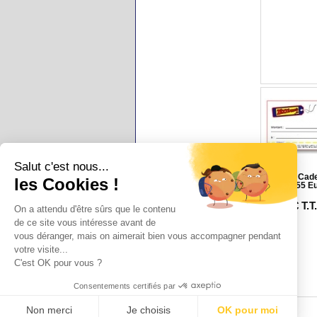
Salut c'est nous...
Chèque Cadea
les Cookies !
jusqu'à 55 E
50
.00
€
T.T
On a attendu d'être sûrs que le contenu
de ce site vous intéresse avant de
vous déranger, mais on aimerait bien vous accompagner pendant
votre visite...
C'est OK pour vous ?
Consentements certifiés par
Non merci
Je choisis
OK pour moi