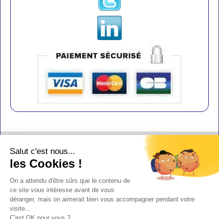
Contact
Salut c'est nous...
Aide
les Cookies !
Conditions de vente
On a attendu d'être sûrs que le contenu de
Copyright
ce site vous intéresse avant de vous
déranger, mais on aimerait bien vous accompagner pendant votre
Mentions légales
visite...
Design : Doudot
C'est OK pour vous ?