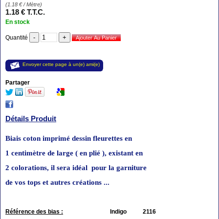
(
1.18
€
/ Mètre)
1
.18
€
T.T.C.
En stock
Quantité
Envoyer cette page à un(e) ami(e)
Partager
Détails Produit
Biais coton imprimé dessin fleurettes en
1 centimètre de large
( en plié ),
existant
en
2 colorations,
il sera idéal
pour
la
garniture
de vos tops et autres créations ...
Référence des bias :
Indigo 2116