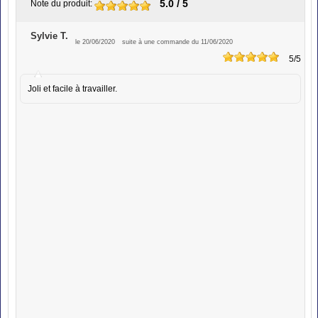
5.0
/ 5
Note du produit
:
Sylvie T.
le 20/06/2020
suite à une commande du 11/06/2020
5
/5
Joli et facile à travailler.