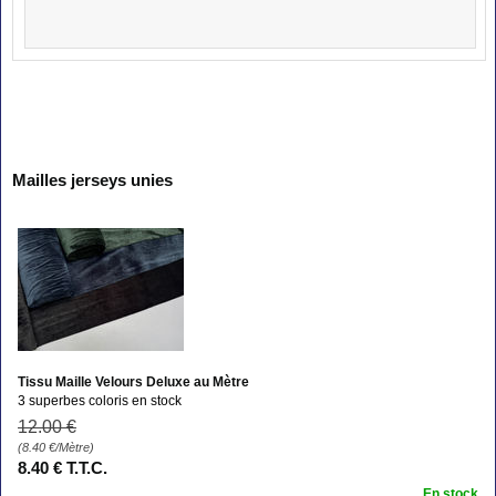
Mailles jerseys unies
Tissu Maille Velours Deluxe au Mètre
3 superbes coloris en stock
12
.00
€
(8.40
€
/Mètre)
8
.40
€
T.T.C.
En stock