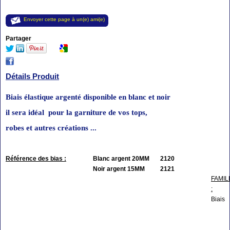
Envoyer cette page à un(e) ami(e)
Partager
Détails Produit
Biais élastique argenté disponible en blanc et noir
il sera idéal
pour
la
garniture
de vos tops,
robes et autres créations ...
Référence des bias :
Blanc argent 20MM 2120
Noir argent 15MM 2121
FAMIL
:
Biais