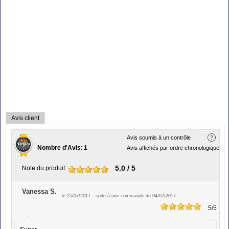
Avis client
Avis soumis à un contrôle
Nombre d'Avis
:
1
Avis affichés par ordre chronologique
5.0
/ 5
Note du produit
:
Vanessa S.
le 25/07/2017
suite à une commande du 04/07/2017
5
/5