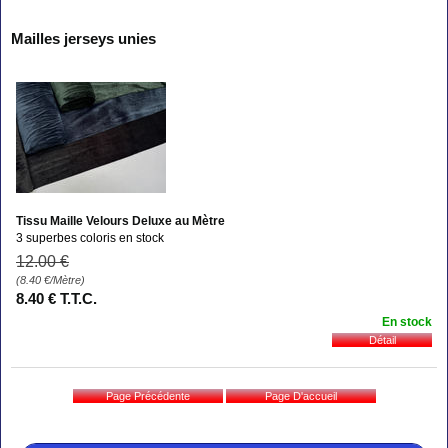
Mailles jerseys unies
Tissu Maille Velours Deluxe au Mètre
3 superbes coloris en stock
12
.00
€
(8.40
€
/Mètre)
8
.40
€
T.T.C.
En stock