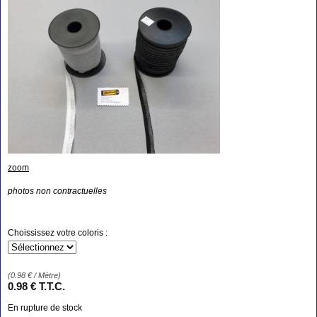
zoom
photos non contractuelles
Choississez votre coloris :
(
0.98
€
/ Mètre)
0
.98
€
T.T.C.
En rupture de stock