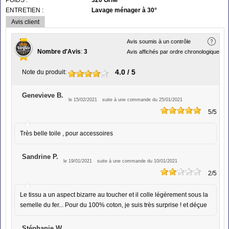
ENTRETIEN :
Lavage ménager à 30°
Avis client
Avis soumis à un contrôle
Nombre d'Avis
:
3
Avis affichés par ordre chronologique
4.0
/ 5
Note du produit
:
Genevieve B.
le 15/02/2021
suite à une commande du 25/01/2021
5
/5
Très belle toile , pour accessoires
Sandrine P.
le 19/01/2021
suite à une commande du 10/01/2021
2
/5
Le tissu a un aspect bizarre au toucher et il colle légèrement sous la
semelle du fer... Pour du 100% coton, je suis très surprise ! et déçue
Stéphanie W.