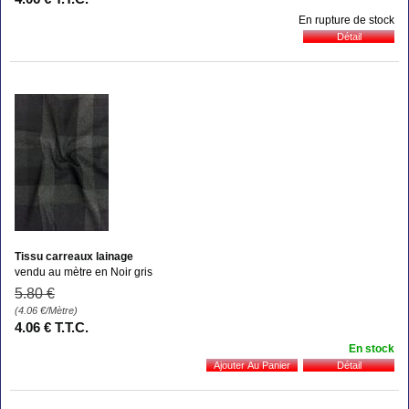
En rupture de stock
Tissu carreaux lainage
vendu au mètre en Noir gris
5
.80
€
(4.06
€
/Mètre)
4
.06
€
T.T.C.
En stock