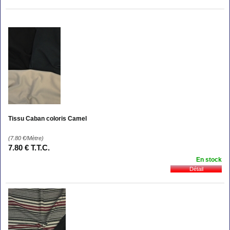
Tissu Caban coloris Camel
(7.80
€
/Mètre)
7
.80
€
T.T.C.
En stock