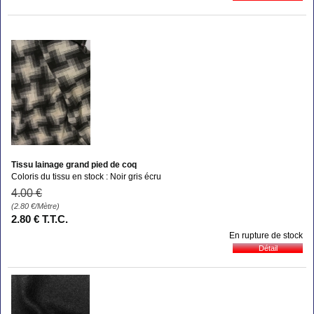
Tissu lainage grand pied de coq
Coloris du tissu en stock : Noir gris écru
4
.00
€
(2.80
€
/Mètre)
2
.80
€
T.T.C.
En rupture de stock