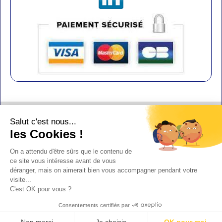
Contact
Salut c'est nous...
Aide
les Cookies !
Conditions de vente
On a attendu d'être sûrs que le contenu de
Copyright
ce site vous intéresse avant de vous
déranger, mais on aimerait bien vous accompagner pendant votre
Mentions légales
visite...
Design : Doudot
C'est OK pour vous ?
Y-Proximité / Aliénor.net
Consentements certifiés par