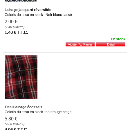
Lainage jacquard réversible
Coloris du tissu en stock : Noir blanc cassé
2
.00
€
(1.40
€
/Mètre)
1
.40
€
T.T.C.
En stock
Tissu lainage écossais
Coloris du tissu en stock : noir rouge beige
5
.80
€
(4.06
€
/Mètre)
4
.06
€
T.T.C.