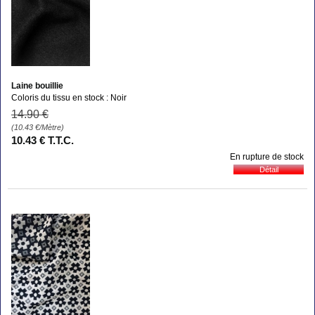
Laine bouillie
Coloris du tissu en stock : Noir
14
.90
€
(10.43
€
/Mètre)
10
.43
€
T.T.C.
En rupture de stock