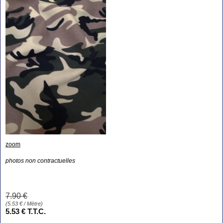
zoom
photos non contractuelles
7
.90
€
(
5.53
€
/ Mètre)
5
.53
€
T.T.C.