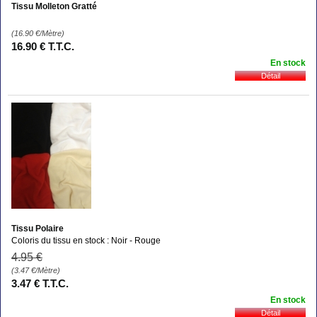
Tissu Molleton Gratté
(16.90
€
/Mètre)
16
.90
€
T.T.C.
En stock
Tissu Polaire
Coloris du tissu en stock : Noir - Rouge
4
.95
€
(3.47
€
/Mètre)
3
.47
€
T.T.C.
En stock