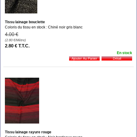
Tissu lainage bouclette
Coloris du tissu en stock : Chiné noir gris blanc
4
.00
€
(2.80
€
/Mètre)
2
.80
€
T.T.C.
En stock
Tissu lainage rayure rouge