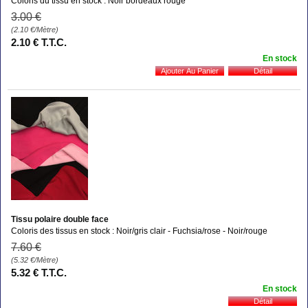
Coloris du tissu en stock : Noir bordeaux rouge
3
.00
€
(2.10
€
/Mètre)
2
.10
€
T.T.C.
En stock
Tissu polaire double face
Coloris des tissus en stock : Noir/gris clair - Fuchsia/rose - Noir/rouge
7
.60
€
(5.32
€
/Mètre)
5
.32
€
T.T.C.
En stock