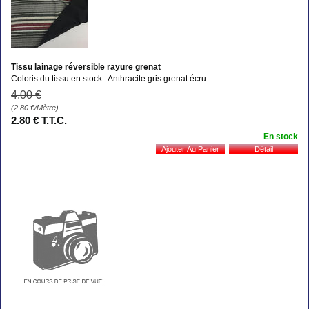
Tissu lainage réversible rayure grenat
Coloris du tissu en stock : Anthracite gris grenat écru
4
.00
€
(2.80
€
/Mètre)
2
.80
€
T.T.C.
En stock