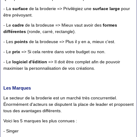
- La
surface
de la broderie => Privilégiez une
surface large
pour
être prévoyant.
- Le
cadre
de la brodeuse => Mieux vaut avoir des
formes
différentes
(ronde, carré, rectangle).
- Les
points
de la brodeuse => Plus il y en a, mieux c'est.
- Le
prix
=> Si cela rentre dans votre budget ou non.
- Le
logiciel d'édition
=> Il doit être complet afin de pouvoir
maximiser la personnalisation de vos créations.
Les Marques
Le secteur de la broderie est un marché très concurrentiel.
Énormément d'acteurs se disputent la place de leader et proposent
tous des avantages différents.
Voici les 5 marques les plus connues :
- Singer