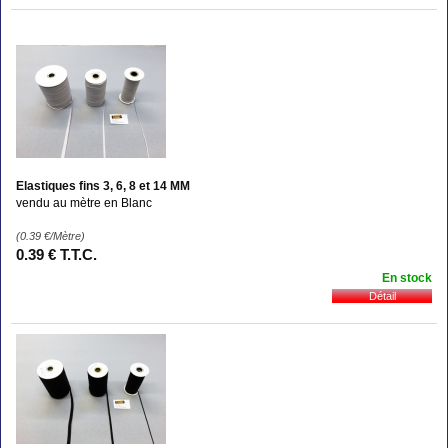
Elastiques fins 3, 6, 8 et 14 MM
vendu au mètre en Blanc
(0.39
€
/Mètre)
0
.39
€
T.T.C.
En stock