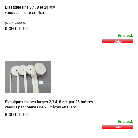
Elastique fins 3,4, 8 et 10 MM
vendu au mètre en Noir
(0.39
€
/Mètre)
0
.39
€
T.T.C.
En stock
Elastiques blancs larges 2,3,4, 8 cm par 25 mètres
vendus par bobines de 25 mètres en Blanc
6
.30
€
T.T.C.
En stock