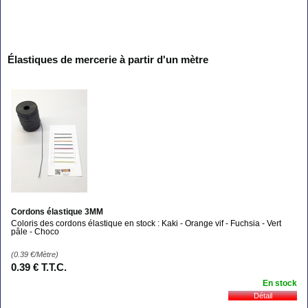
Élastiques de mercerie à partir d'un mètre
Cordons élastique 3MM
Coloris des cordons élastique en stock : Kaki - Orange vif - Fuchsia - Vert
pâle - Choco
(0.39
€
/Mètre)
0
.39
€
T.T.C.
En stock