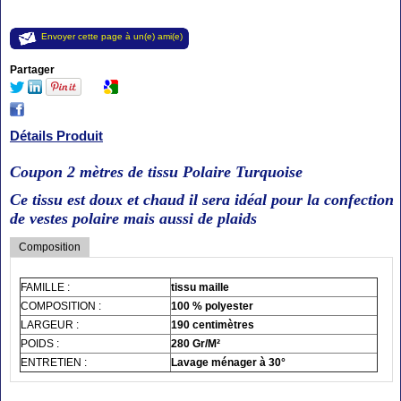
Envoyer cette page à un(e) ami(e)
Partager
Détails Produit
Coupon 2 mètres de tissu Polaire Turquoise
Ce tissu est doux et chaud il sera idéal pour la confection
de vestes polaire mais aussi de plaids
Composition
FAMILLE :
tissu maille
COMPOSITION :
100 % polyester
LARGEUR :
190 centimètres
POIDS :
280 Gr/M²
ENTRETIEN :
Lavage ménager à 30°