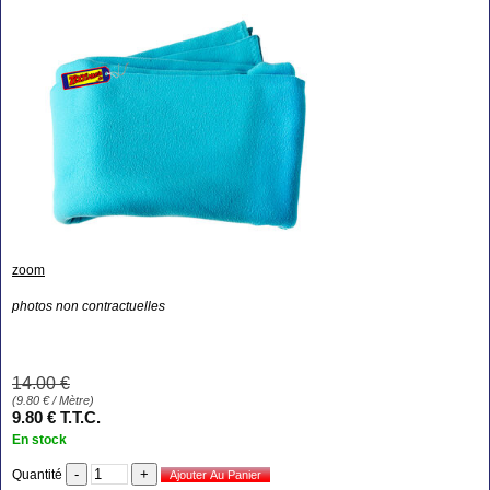
zoom
photos non contractuelles
14
.00
€
(
9.80
€
/ Mètre)
9
.80
€
T.T.C.
En stock
Quantité