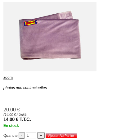
zoom
photos non contractuelles
20
.00
€
(
14.00
€
/ Unité)
14
.00
€
T.T.C.
En stock
Quantité