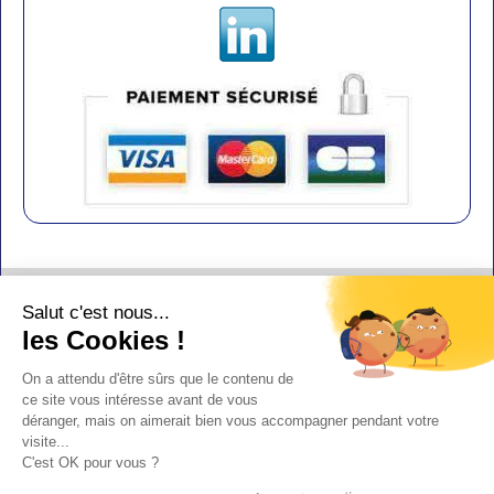
Contact
Salut c'est nous...
Aide
les Cookies !
Conditions de vente
On a attendu d'être sûrs que le contenu de
Copyright
ce site vous intéresse avant de vous
déranger, mais on aimerait bien vous accompagner pendant votre
Mentions légales
visite...
Design : Doudot
C'est OK pour vous ?