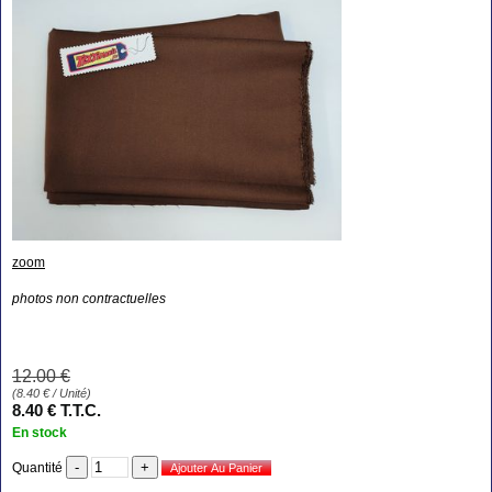
zoom
photos non contractuelles
12
.00
€
(
8.40
€
/ Unité)
8
.40
€
T.T.C.
En stock
Quantité