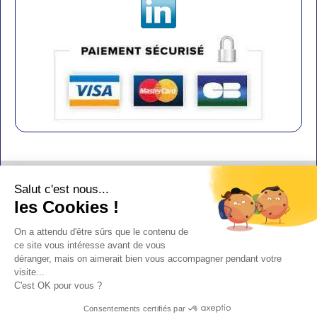
Contact
Salut c'est nous...
Aide
les Cookies !
Conditions de vente
On a attendu d'être sûrs que le contenu de
Copyright
ce site vous intéresse avant de vous
déranger, mais on aimerait bien vous accompagner pendant votre
Mentions légales
visite...
Design : Doudot
C'est OK pour vous ?
Y-Proximité / Aliénor.net
Consentements certifiés par