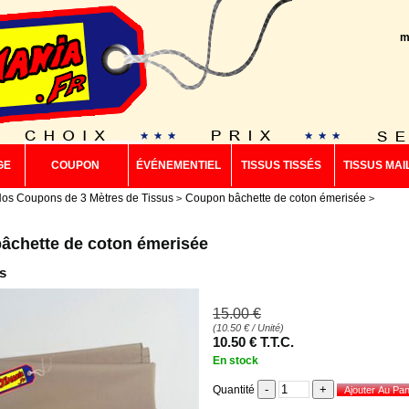
m
GE
COUPON
ÉVÉNEMENTIEL
TISSUS TISSÉS
TISSUS MAI
os Coupons de 3 Mètres de Tissus
Coupon bâchette de coton émerisée
âchette de coton émerisée
s
15
.00
€
(
10.50
€
/ Unité)
10
.50
€
T.T.C.
En stock
Quantité