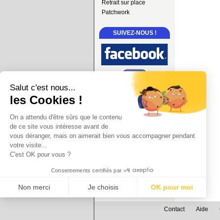
Retrait sur place
Patchwork
SUIVEZ-NOUS !
Salut c'est nous...
les Cookies !
On a attendu d'être sûrs que le contenu
de ce site vous intéresse avant de
vous déranger, mais on aimerait bien vous accompagner pendant
votre visite...
C'est OK pour vous ?
Consentements certifiés par
Non merci
Je choisis
OK pour moi
Axeptio consent
Plateforme de Gestion du Consentement : Personnalisez vos Options
Contact
Aide