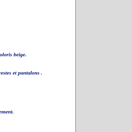
loris beige.
vestes et pantalons .
ement
.