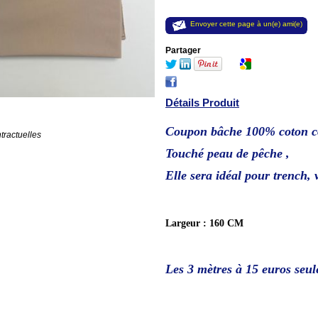
Envoyer cette page à un(e) ami(e)
Partager
Détails Produit
Coupon bâche 100% coton co
tractuelles
Touché peau de pêche
,
Elle sera idéal pour trench, 
Largeur : 160 CM
Les 3 mètres à 15
euros seul