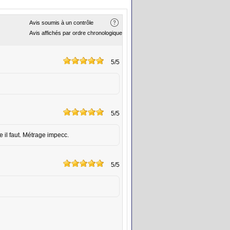
Avis soumis à un contrôle
Avis affichés par ordre chronologique
5
/5
5
/5
 il faut. Métrage impecc.
5
/5