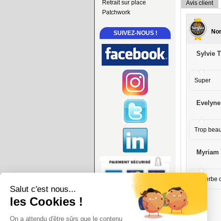
Retrait sur place
Avis client
Patchwork
Nom
SUIVEZ-NOUS !
Sylvie T
Super
Evelyne
Trop beau,
Myriam 
Superbe qu
Salut c'est nous...
les Cookies !
On a attendu d'être sûrs que le contenu