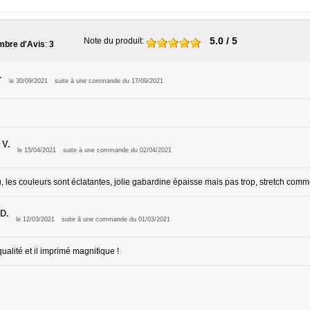
5.0
/ 5
Note du produit
:
bre d'Avis
:
3
.
le 30/09/2021
suite à une commande du 17/09/2021
 V.
le 15/04/2021
suite à une commande du 02/04/2021
 les couleurs sont éclatantes, jolie gabardine épaisse mais pas trop, stretch comme
D.
le 12/03/2021
suite à une commande du 01/03/2021
alité et il imprimé magnifique !