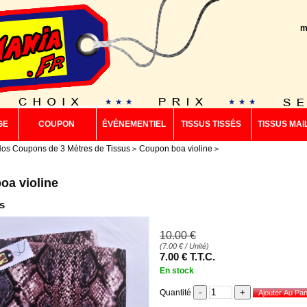
m
GE
COUPON
ÉVÉNEMENTIEL
TISSUS TISSÉS
TISSUS MAI
os Coupons de 3 Mètres de Tissus
Coupon boa violine
oa violine
s
10
.00
€
(
7.00
€
/ Unité)
7
.00
€
T.T.C.
En stock
Quantité