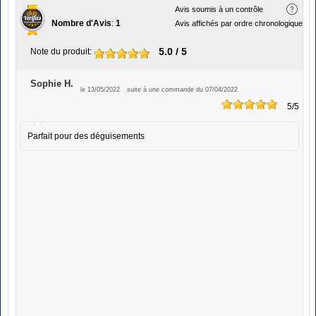
Avis soumis à un contrôle
Nombre d'Avis
:
1
Avis affichés par ordre chronologique
5.0
/ 5
Note du produit
:
Sophie H.
le 13/05/2022
suite à une commande du 07/04/2022
5
/5
Parfait pour des déguisements