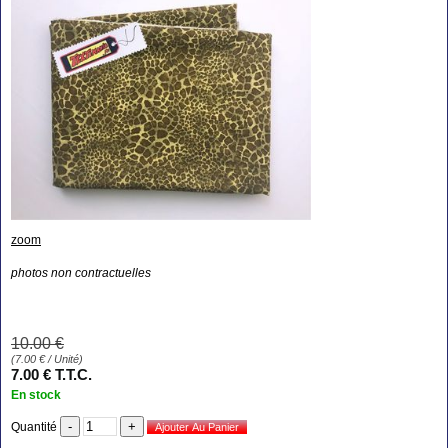
zoom
photos non contractuelles
10
.00
€
(
7.00
€
/ Unité)
7
.00
€
T.T.C.
En stock
Quantité