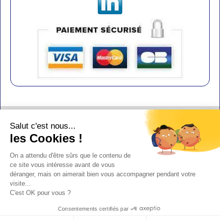
Contact
Salut c'est nous...
Aide
les Cookies !
Conditions de vente
On a attendu d'être sûrs que le contenu de
Copyright
ce site vous intéresse avant de vous
déranger, mais on aimerait bien vous accompagner pendant votre
Mentions légales
visite...
Design : Doudot
C'est OK pour vous ?
Y-Proximité / Aliénor.net
Consentements certifiés par