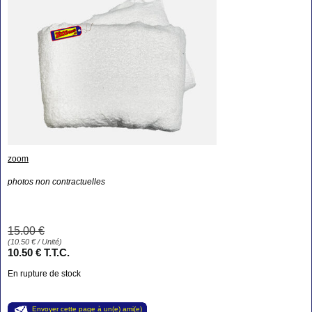
zoom
photos non contractuelles
15
.00
€
(
10.50
€
/ Unité)
10
.50
€
T.T.C.
En rupture de stock
Envoyer cette page à un(e) ami(e)