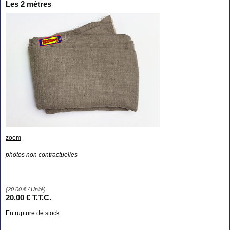
Les 2 mètres
zoom
photos non contractuelles
(
20.00
€
/ Unité)
20
.00
€
T.T.C.
En rupture de stock