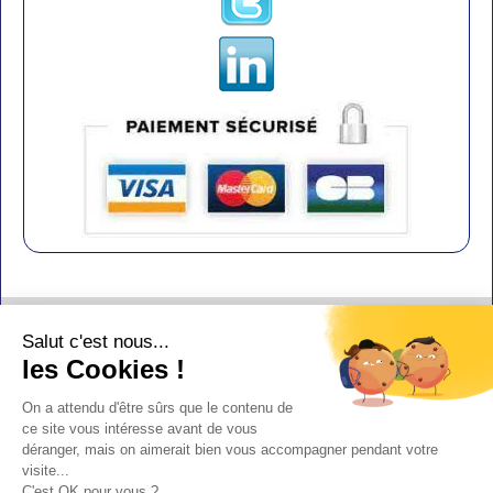
Contact
Salut c'est nous...
Aide
les Cookies !
Conditions de vente
On a attendu d'être sûrs que le contenu de
Copyright
ce site vous intéresse avant de vous
déranger, mais on aimerait bien vous accompagner pendant votre
Mentions légales
visite...
Design : Doudot
C'est OK pour vous ?