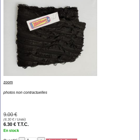
zoom
photos non contractuelles
9
.00
€
(
6.30
€
/ Unité)
6
.30
€
T.T.C.
En stock