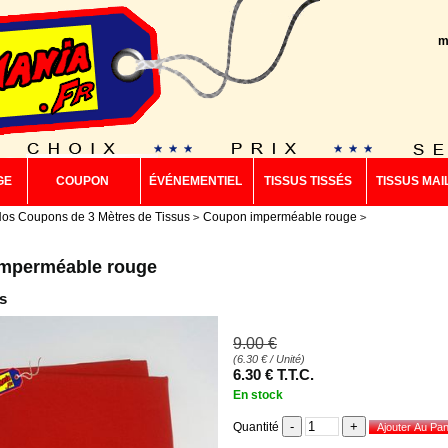
m
GE
COUPON
ÉVÉNEMENTIEL
TISSUS TISSÉS
TISSUS MAI
os Coupons de 3 Mètres de Tissus
Coupon imperméable rouge
mperméable rouge
s
9
.00
€
(
6.30
€
/ Unité)
6
.30
€
T.T.C.
En stock
Quantité