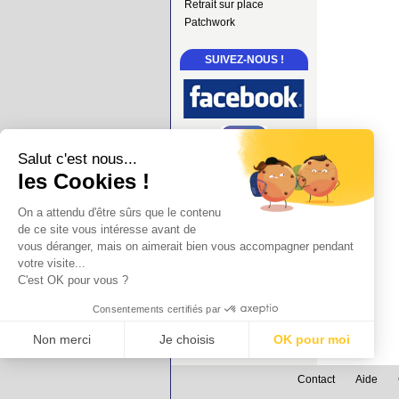
Retrait sur place
Patchwork
SUIVEZ-NOUS !
Salut c'est nous...
les Cookies !
On a attendu d'être sûrs que le contenu
de ce site vous intéresse avant de
vous déranger, mais on aimerait bien vous accompagner pendant
votre visite...
C'est OK pour vous ?
Consentements certifiés par
Non merci
Je choisis
OK pour moi
Axeptio consent
Plateforme de Gestion du Consentement : Personnalisez vos Options
Contact
Aide