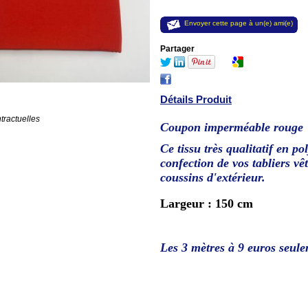
Envoyer cette page à un(e) ami(e)
Partager
Détails Produit
tractuelles
Coupon imperméable rouge
Ce tissu très qualitatif en po
confection de vos tabliers vê
coussins d'extérieur.
Largeur : 150 cm
Les 3 mètres à 9 euros seule