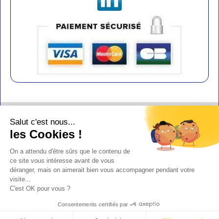
Contact
Salut c'est nous...
Aide
les Cookies !
Conditions de vente
On a attendu d'être sûrs que le contenu de
Copyright
ce site vous intéresse avant de vous
déranger, mais on aimerait bien vous accompagner pendant votre
Mentions légales
visite...
C'est OK pour vous ?
Design : Doudot
Y-Proximité / Aliénor.net
Consentements certifiés par