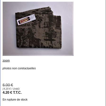
zoom
photos non contractuelles
6
.00
€
(
4.20
€
/ Unité)
4
.20
€
T.T.C.
En rupture de stock