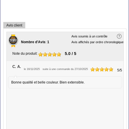
Avis client
Avis soumis à un contrôle
Nombre d'Avis
:
1
Avis affichés par ordre chronologique
5.0
/ 5
Note du produit
:
C. A.
le 16/11/2025
suite à une commande du 27/10/2025
5
/5
Bonne qualité et belle couleur. Bien extensible.