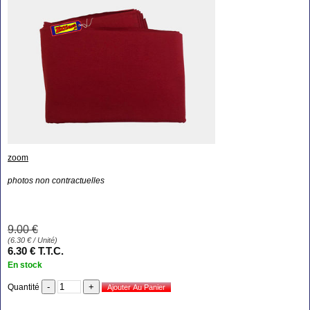
zoom
photos non contractuelles
9
.00
€
(
6.30
€
/ Unité)
6
.30
€
T.T.C.
En stock
Quantité