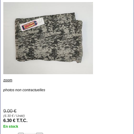
zoom
photos non contractuelles
9
.00
€
(
6.30
€
/ Unité)
6
.30
€
T.T.C.
En stock