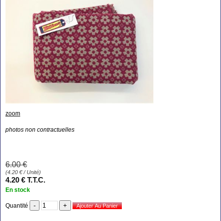
zoom
photos non contractuelles
6
.00
€
(
4.20
€
/ Unité)
4
.20
€
T.T.C.
En stock
Quantité