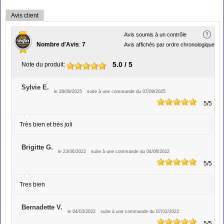
Avis client
Avis soumis à un contrôle
Nombre d'Avis
:
7
Avis affichés par ordre chronologique
5.0
/ 5
Note du produit
:
Sylvie E.
le 28/09/2025
suite à une commande du 07/09/2025
5
/5
Très bien et très joli
Brigitte G.
le 23/06/2022
suite à une commande du 04/06/2022
5
/5
Tres bien
Bernadette V.
le 04/03/2022
suite à une commande du 07/02/2022
5
/5