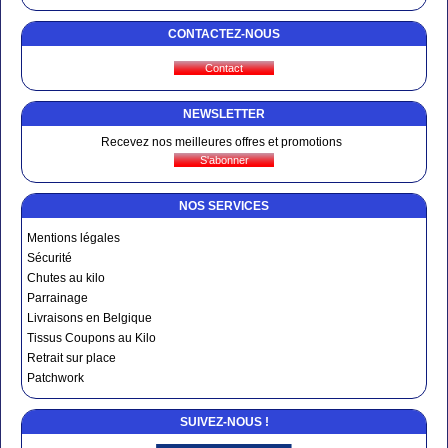
CONTACTEZ-NOUS
Dora R.
le 30/01/2021
suite à une commande du 20/01/2021
5
/5
Très bien
NEWSLETTER
Recevez nos meilleures offres et promotions
NOS SERVICES
Mentions légales
Sécurité
Chutes au kilo
Parrainage
Livraisons en Belgique
Tissus Coupons au Kilo
Retrait sur place
Patchwork
SUIVEZ-NOUS !