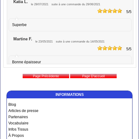
Katia L.
le 29/07/2021
suite à une commande du 29/06/2021
5
/5
Superbe
Martine F.
le 23/05/2021
suite à une commande du 14/05/2021
5
/5
Bonne épaisseur
INFORMATIONS
Blog
Articles de presse
Partenaires
Vocabulaire
Infos Tissus
À Propos