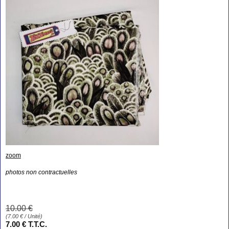
zoom
photos non contractuelles
10
.00
€
(
7.00
€
/ Unité)
7
.00
€
T.T.C.