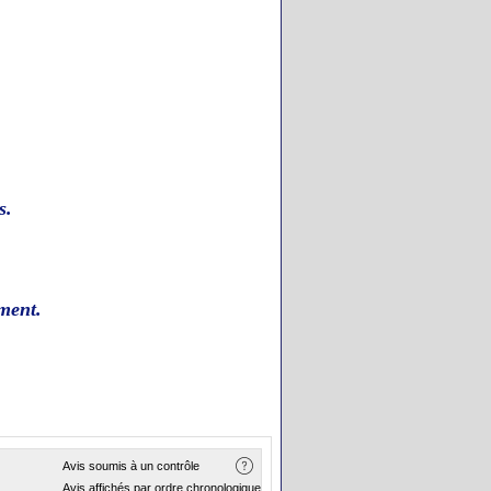
s.
ment.
Avis soumis à un contrôle
Avis affichés par ordre chronologique