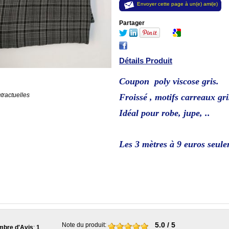
Envoyer cette page à un(e) ami(e)
Partager
Détails Produit
Coupon poly viscose gris.
tractuelles
Froissé , motifs carreaux gri
Idéal pour robe, jupe, ..
Les 3 mètres à 9
euros seule
5.0
/ 5
Note du produit
:
bre d'Avis
:
1