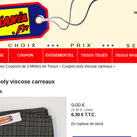
m
GE
COUPON
ÉVÉNEMENTIEL
TISSUS TISSÉS
TISSUS MAI
os Coupons de 3 Mètres de Tissus
Coupon poly viscose carreaux
oly viscose carreaux
s
9
.00
€
(
6.30
€
/ Unité)
6
.30
€
T.T.C.
En rupture de stock