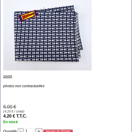
zoom
photos non contractuelles
6
.00
€
(
4.20
€
/ Unité)
4
.20
€
T.T.C.
En stock
Quantité