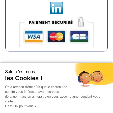
Contact
Salut c'est nous...
Aide
les Cookies !
Conditions de vente
On a attendu d'être sûrs que le contenu de
Copyright
ce site vous intéresse avant de vous
déranger, mais on aimerait bien vous accompagner pendant votre
Mentions légales
visite...
C'est OK pour vous ?
Design : Doudot