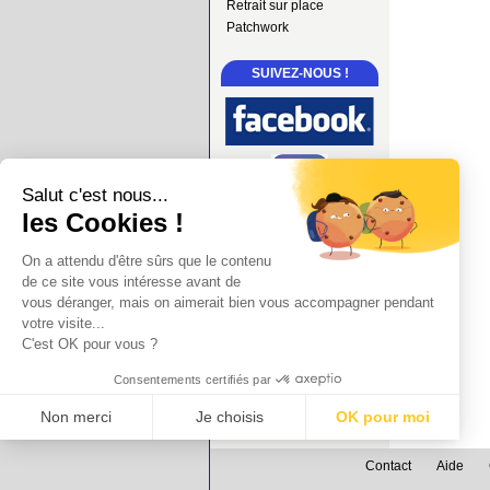
Retrait sur place
Patchwork
SUIVEZ-NOUS !
Salut c'est nous...
les Cookies !
On a attendu d'être sûrs que le contenu
de ce site vous intéresse avant de
vous déranger, mais on aimerait bien vous accompagner pendant
votre visite...
C'est OK pour vous ?
Consentements certifiés par
Non merci
Je choisis
OK pour moi
Axeptio consent
Plateforme de Gestion du Consentement : Personnalisez vos Options
Contact
Aide