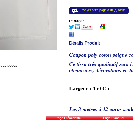
Envoyer cette page à un(e) ami(e)
Partager
Détails Produit
Coupon poly coton peigné co
Ce tissu très qualitatif sera 
tractuelles
chemisiers, décorations et t
Largeur : 150 Cm
Les 3 mètres à 12
euros seul