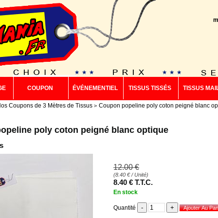
m
GE
COUPON
ÉVÉNEMENTIEL
TISSUS TISSÉS
TISSUS MAI
os Coupons de 3 Mètres de Tissus
Coupon popeline poly coton peigné blanc op
peline poly coton peigné blanc optique
s
12
.00
€
(
8.40
€
/ Unité)
8
.40
€
T.T.C.
En stock
Quantité