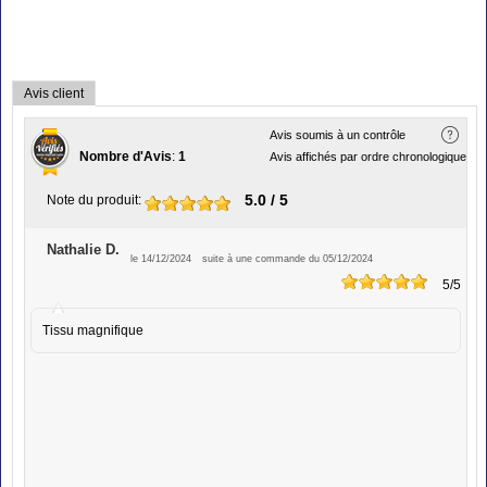
Avis client
Avis soumis à un contrôle
Nombre d'Avis
:
1
Avis affichés par ordre chronologique
5.0
/ 5
Note du produit
:
Nathalie D.
le 14/12/2024
suite à une commande du 05/12/2024
5
/5
Tissu magnifique