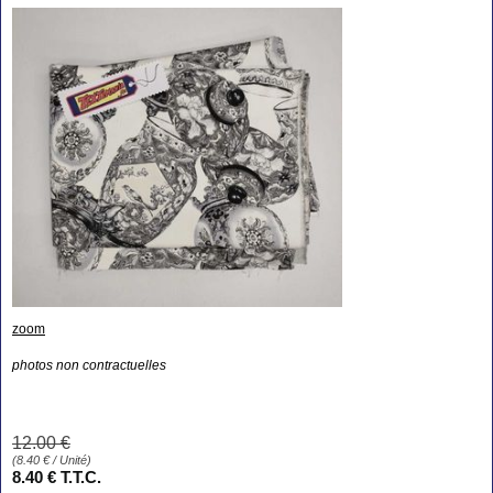
zoom
photos non contractuelles
12
.00
€
(
8.40
€
/ Unité)
8
.40
€
T.T.C.