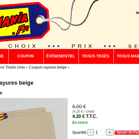
m
GE
COUPON
ÉVÉNEMENTIEL
TISSUS TISSÉS
TISSUS MAI
ns Tissés Unis
Coupon rayures beige
ayures beige
s
6
.00
€
(
4.20
€
/ Unité)
4
.20
€
T.T.C.
En stock
Quantité