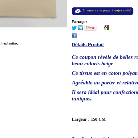
Envoyer cette page à un(e) ami(e)
Partager
tractuelles
Détails Produit
Ce coupon révèle de belles r
beau coloris beige
Ce tissus est en
coton polya
Agréable au porter et relativ
Il sera idéal pour confection
tuniques.
Largeur : 150 CM