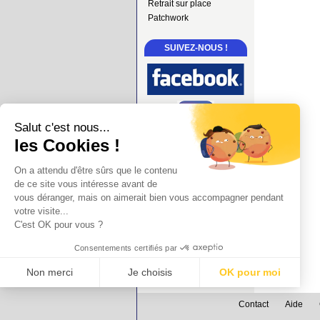
Retrait sur place
Patchwork
SUIVEZ-NOUS !
Salut c'est nous...
les Cookies !
On a attendu d'être sûrs que le contenu
de ce site vous intéresse avant de
vous déranger, mais on aimerait bien vous accompagner pendant
votre visite...
C'est OK pour vous ?
Consentements certifiés par
Non merci
Je choisis
OK pour moi
Axeptio consent
Plateforme de Gestion du Consentement : Personnalisez vos Options
Contact
Aide