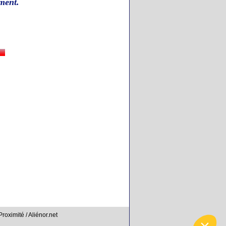
ment
.
Proximité / Aliénor.net