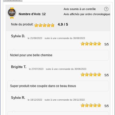
Avis soumis à un contrôle
Nombre d'Avis
:
12
Avis affichés par ordre chronologique
4.9
/ 5
Note du produit
:
Sylvie D.
le 21/09/2023
suite à une commande du 30/08/2023
5
/5
Nickel pour une belle chemise
Brigitte T.
le 27/07/2023
suite à une commande du 30/06/2023
5
/5
Super produit robe coupée dans ce beau tissus
Sylvie R.
le 18/12/2022
suite à une commande du 28/11/2022
5
/5