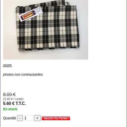
zoom
photos non contractuelles
8
.00
€
(
5.60
€
/ Unité)
5
.60
€
T.T.C.
En stock
Quantité