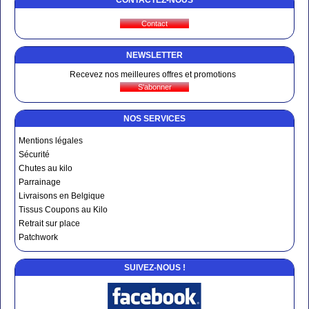
5
/5
Tres doux
NEWSLETTER
Evelyne V.
Recevez nos meilleures offres et promotions
le 15/04/2021
suite à une commande du 02/04/2021
5
/5
NOS SERVICES
Ma fille en est dingue, le choco est limité taupe grisé, et c'est tant
mieux (a mon goût ,
Mentions légales
Sécurité
Chutes au kilo
Parrainage
Livraisons en Belgique
Tissus Coupons au Kilo
Retrait sur place
Patchwork
SUIVEZ-NOUS !