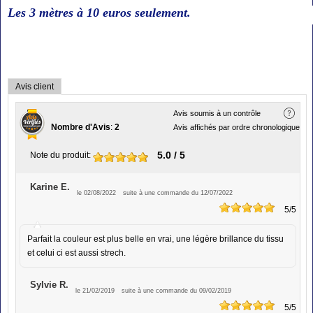
Les 3 mètres à 10
euros seulement
.
Avis client
Avis soumis à un contrôle
Nombre d'Avis
:
2
Avis affichés par ordre chronologique
5.0
/ 5
Note du produit
:
Karine E.
le 02/08/2022
suite à une commande du 12/07/2022
5
/5
Parfait la couleur est plus belle en vrai, une légère brillance du tissu
et celui ci est aussi strech.
Sylvie R.
le 21/02/2019
suite à une commande du 09/02/2019
5
/5