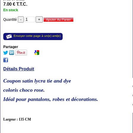
7
.00
€
T.T.C.
En stock
Quantité
Envoyer cette page à un(e) ami(e)
Partager
Détails Produit
Coupon satin lycra tie and dye
coloris choco rose.
Idéal pour pantalons, robes et décorations.
Largeur : 135 CM