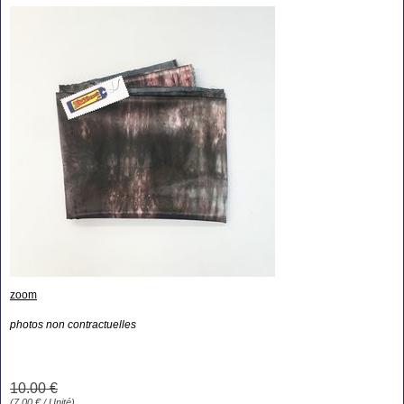
zoom
photos non contractuelles
10
.00
€
(
7.00
€
/ Unité)