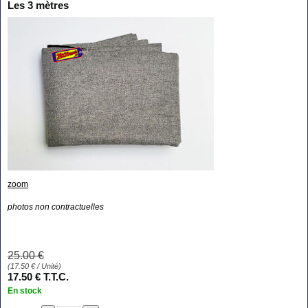
Les 3 mètres
zoom
photos non contractuelles
25
.00
€
(
17.50
€
/ Unité)
17
.50
€
T.T.C.
En stock