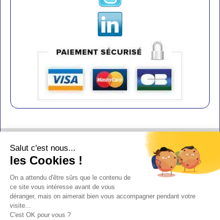
Contact
Salut c'est nous...
Aide
les Cookies !
Conditions de vente
On a attendu d'être sûrs que le contenu de
Copyright
ce site vous intéresse avant de vous
déranger, mais on aimerait bien vous accompagner pendant votre
Mentions légales
visite...
Design : Doudot
C'est OK pour vous ?