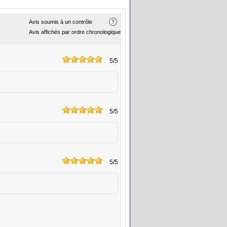
Avis soumis à un contrôle
Avis affichés par ordre chronologique
5
/5
5
/5
5
/5