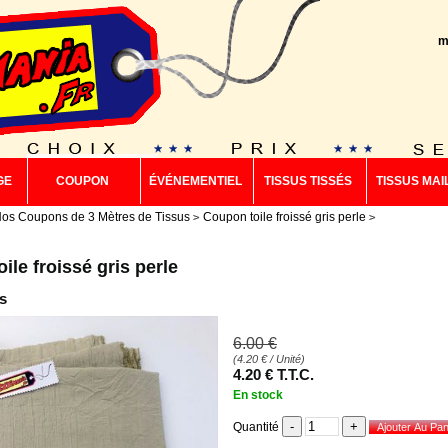
m
GE
COUPON
ÉVÉNEMENTIEL
TISSUS TISSÉS
TISSUS MAI
os Coupons de 3 Mètres de Tissus
Coupon toile froissé gris perle
ile froissé gris perle
s
6
.00
€
(
4.20
€
/ Unité)
4
.20
€
T.T.C.
En stock
Quantité