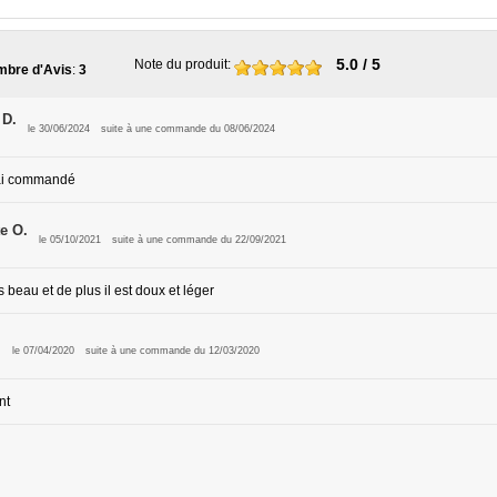
5.0
/ 5
Note du produit
:
bre d'Avis
:
3
 D.
le 30/06/2024
suite à une commande du 08/06/2024
'ai commandé
e O.
le 05/10/2021
suite à une commande du 22/09/2021
s beau et de plus il est doux et léger
.
le 07/04/2020
suite à une commande du 12/03/2020
nt