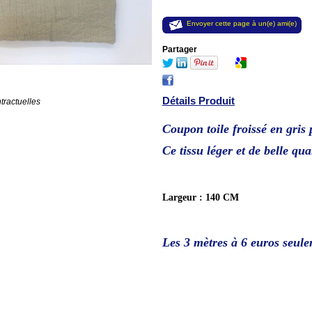
Envoyer cette page à un(e) ami(e)
Partager
Détails Produit
tractuelles
Coupon toile froissé en gris 
Ce tissu léger et de belle qua
Largeur : 140 CM
Les 3 mètres à 6
euros seule