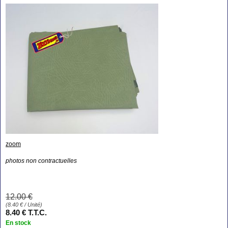
zoom
photos non contractuelles
12
.00
€
(
8.40
€
/ Unité)
8
.40
€
T.T.C.
En stock