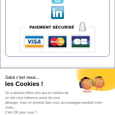
Contact
Salut c'est nous...
Aide
les Cookies !
Conditions de vente
On a attendu d'être sûrs que le contenu de
Copyright
ce site vous intéresse avant de vous
déranger, mais on aimerait bien vous accompagner pendant votre
Mentions légales
visite...
C'est OK pour vous ?
Design : Doudot