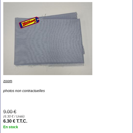
zoom
photos non contractuelles
9
.00
€
(
6.30
€
/ Unité)
6
.30
€
T.T.C.
En stock