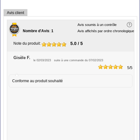
Avis client
Avis soumis à un contrôle
Nombre d'Avis
:
1
Avis affichés par ordre chronologique
5.0
/ 5
Note du produit
:
Gisèle F.
le 02/03/2023
suite à une commande du 07/02/2023
5
/5
Conforme au produit souhaité