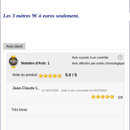
Les 3 mètres 9€ à
euros seulement
.
Avis client
Avis soumis à un contrôle
Nombre d'Avis
:
1
Avis affichés par ordre chronologique
5.0
/ 5
Note du produit
:
Jean-Claude L.
le 13/07/2024
suite à une commande du 01/07/2024
5
/5
Très beau