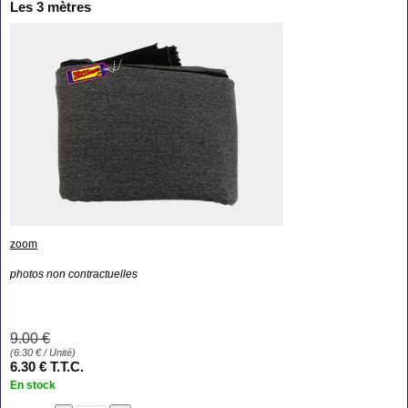
Les 3 mètres
zoom
photos non contractuelles
9
.00
€
(
6.30
€
/ Unité)
6
.30
€
T.T.C.
En stock