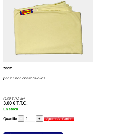
zoom
photos non contractuelles
(
3.00
€
/ Unité)
3
.00
€
T.T.C.
En stock
Quantité