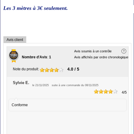
Les 3 mètres à 3€
seulement
.
Avis client
Avis soumis à un contrôle
Nombre d'Avis
:
1
Avis affichés par ordre chronologique
4.0
/ 5
Note du produit
:
Sylvie E.
le 21/11/2025
suite à une commande du 08/11/2025
4
/5
Conforme