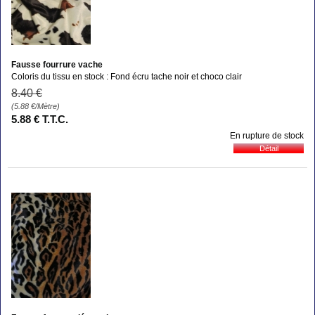
Fausse fourrure vache
Coloris du tissu en stock : Fond écru tache noir et choco clair
8
.40
€
(5.88
€
/Mètre)
5
.88
€
T.T.C.
En rupture de stock