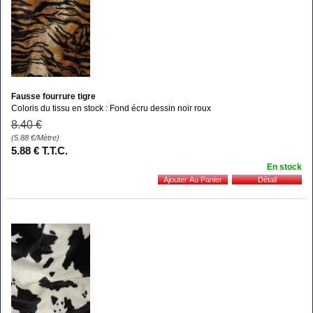
Fausse fourrure tigre
Coloris du tissu en stock : Fond écru dessin noir roux
8
.40
€
(5.88
€
/Mètre)
5
.88
€
T.T.C.
En stock