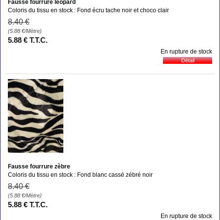
Fausse fourrure léopard
Coloris du tissu en stock : Fond écru tache noir et choco clair
8
.40
€
(5.88
€
/Mètre)
5
.88
€
T.T.C.
En rupture de stock
Fausse fourrure zèbre
Coloris du tissu en stock : Fond blanc cassé zébré noir
8
.40
€
(5.88
€
/Mètre)
5
.88
€
T.T.C.
En rupture de stock