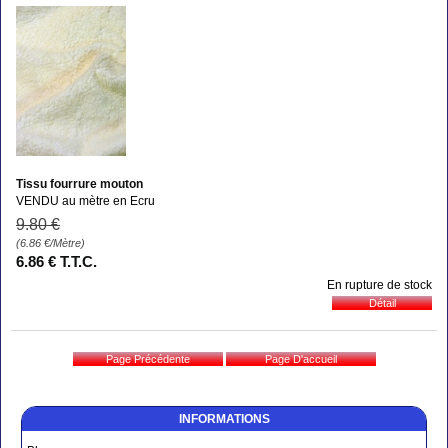
Tissu fourrure mouton
VENDU au mètre en Ecru
9
.80
€
(6.86
€
/Mètre)
6
.86
€
T.T.C.
En rupture de stock
INFORMATIONS