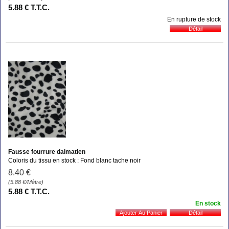
5
.88
€
T.T.C.
En rupture de stock
Fausse fourrure dalmatien
Coloris du tissu en stock : Fond blanc tache noir
8
.40
€
(5.88
€
/Mètre)
5
.88
€
T.T.C.
En stock