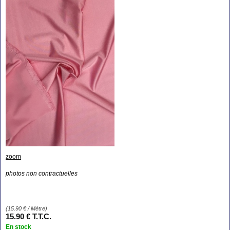
zoom
photos non contractuelles
(
15.90
€
/ Mètre)
15
.90
€
T.T.C.
En stock