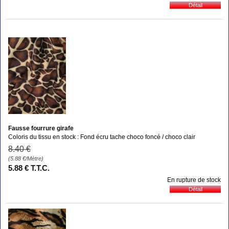
Fausse fourrure girafe
Coloris du tissu en stock : Fond écru tache choco foncé / choco clair
8
.40
€
(5.88
€
/Mètre)
5
.88
€
T.T.C.
En rupture de stock