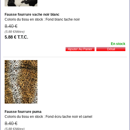
Fausse fourrure vache noir blanc
Coloris du tissu en stock : Fond blanc tache noir
8
.40
€
(5.88
€
/Mètre)
5
.88
€
T.T.C.
En stock
Fausse fourrure puma
Coloris du tissu en stock : Fond écru tache noir et camel
8
.40
€
(5.88
€
/Mètre)