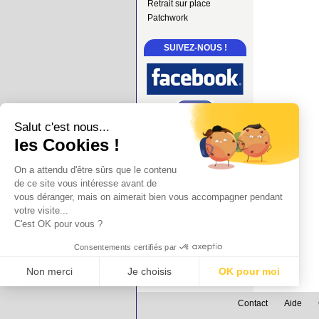
Retrait sur place
Patchwork
SUIVEZ-NOUS !
Salut c'est nous...
les Cookies !
On a attendu d'être sûrs que le contenu
de ce site vous intéresse avant de
vous déranger, mais on aimerait bien vous accompagner pendant
votre visite...
C'est OK pour vous ?
Consentements certifiés par
Non merci
Je choisis
OK pour moi
Axeptio consent
Plateforme de Gestion du Consentement : Personnalisez vos Options
Contact
Aide