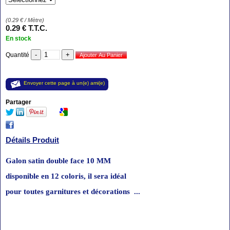
(
0.29
€
/ Mètre)
0
.29
€
T.T.C.
En stock
Quantité
Envoyer cette page à un(e) ami(e)
Partager
Détails Produit
Galon satin double face 10 MM
disponible en 12 coloris
,
il sera idéal
pour
toutes garnitures et décorations ...