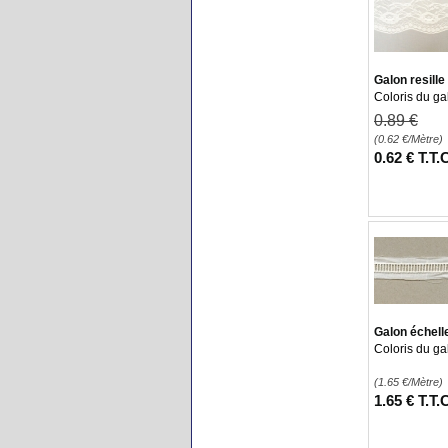
Galon resille
Coloris du ga
0
.89
€
(0.62
€
/Mètre)
0
.62
€
T.T.
Galon échell
Coloris du ga
(1.65
€
/Mètre)
1
.65
€
T.T.