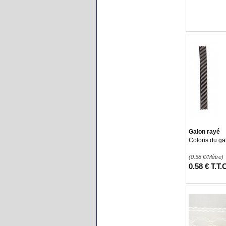
Galon rayé
Coloris du ga
(0.58
€
/Mètre)
0
.58
€
T.T.