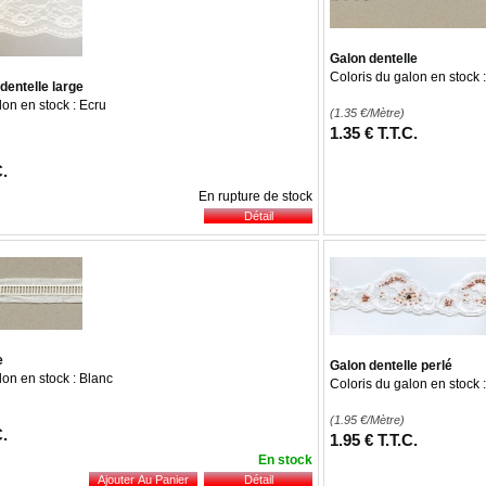
Galon dentelle
Coloris du galon en stock 
 dentelle large
lon en stock : Ecru
(1.35
€
/Mètre)
1
.35
€
T.T.C.
C.
En rupture de stock
e
Galon dentelle perlé
lon en stock : Blanc
Coloris du galon en stock 
(1.95
€
/Mètre)
C.
1
.95
€
T.T.C.
En stock