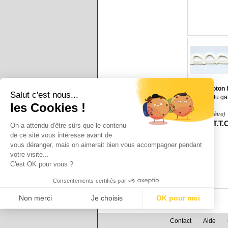
Galon coton 
Salut c'est nous...
Coloris du ga
les Cookies !
(1.95
€
/Mètre)
1
.95
€
T.T.
On a attendu d'être sûrs que le contenu
de ce site vous intéresse avant de
vous déranger, mais on aimerait bien vous accompagner pendant
votre visite...
C'est OK pour vous ?
Consentements certifiés par
Non merci
Je choisis
OK pour moi
Axeptio consent
Plateforme de Gestion du Consentement : Personnalisez vos Options
Contact
Aide