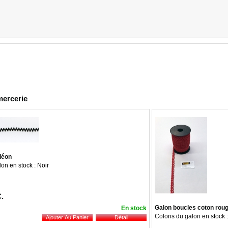
mercerie
déon
lon en stock : Noir
C.
Galon boucles coton rou
En stock
Coloris du galon en stock