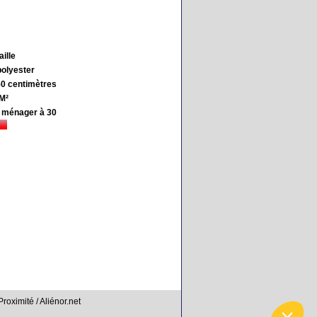
aille
olyester
50 centimètres
M²
 ménager à 30
Proximité / Aliénor.net