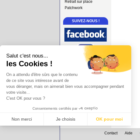
Retrait sur place
Patchwork
SUIVEZ-NOUS !
Salut c'est nous...
les Cookies !
On a attendu d'être sûrs que le contenu
de ce site vous intéresse avant de
vous déranger, mais on aimerait bien vous accompagner pendant
votre visite...
C'est OK pour vous ?
Consentements certifiés par
Non merci
Je choisis
OK pour moi
Axeptio consent
Plateforme de Gestion du Consentement : Personnalisez vos Options
Contact
Aide