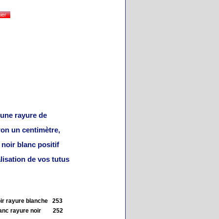
'une rayure de
ron un centimètre,
 noir blanc positif
alisation de vos tutus
ir rayure blanche 253
lanc rayure noir 252