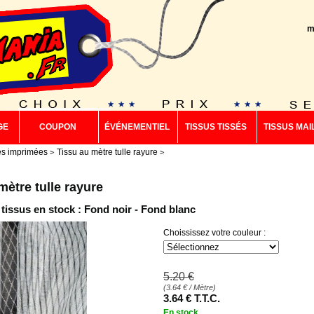
m
GE
COUPON
ÉVÉNEMENTIEL
TISSUS TISSÉS
TISSUS MAI
es imprimées
Tissu au mètre tulle rayure
mètre tulle rayure
 tissus en stock : Fond noir - Fond blanc
Choississez votre couleur :
5
.20
€
(
3.64
€
/ Mètre)
3
.64
€
T.T.C.
En stock