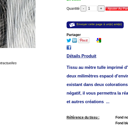
Quantité
Envoyer cette page à un(e) ami(e)
Partager
Détails Produit
tractuelles
Tissu au mètre tulle imprimé d
deux milimètres espacé d'envi
existant dans deux colorations
négatif, il vous permettra la ré
et autres créations ...
Référence du tissu :
Fond no
Fond b