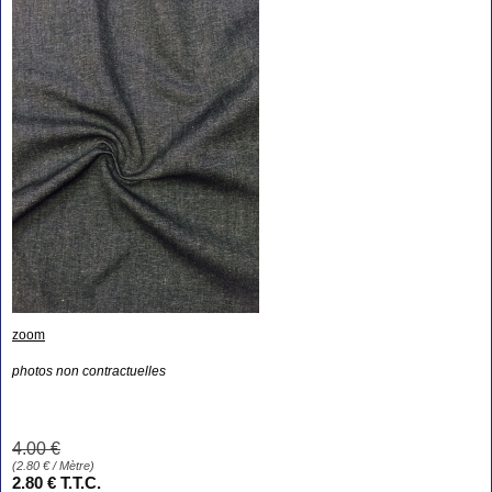
zoom
photos non contractuelles
4
.00
€
(
2.80
€
/ Mètre)
2
.80
€
T.T.C.