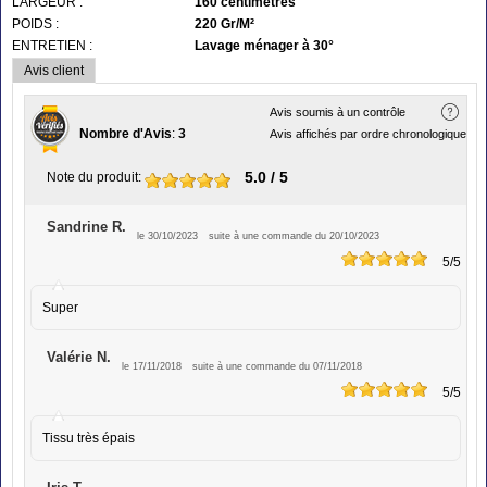
LARGEUR :
160 centimètres
POIDS :
220 Gr/M²
ENTRETIEN :
Lavage ménager à 30°
Avis client
Avis soumis à un contrôle
Nombre d'Avis
:
3
Avis affichés par ordre chronologique
5.0
/ 5
Note du produit
:
Sandrine R.
le 30/10/2023
suite à une commande du 20/10/2023
5
/5
Super
Valérie N.
le 17/11/2018
suite à une commande du 07/11/2018
5
/5
Tissu très épais