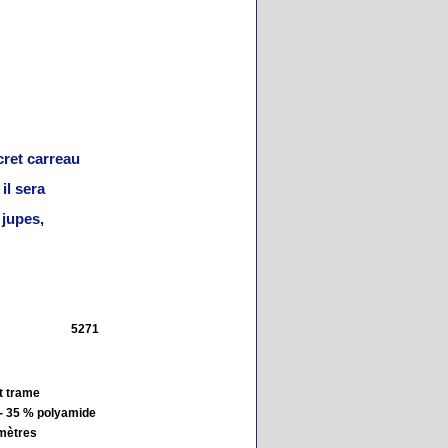
cret carreau
il sera
 jupes,
5271
t trame
- 35 % polyamide
imètres