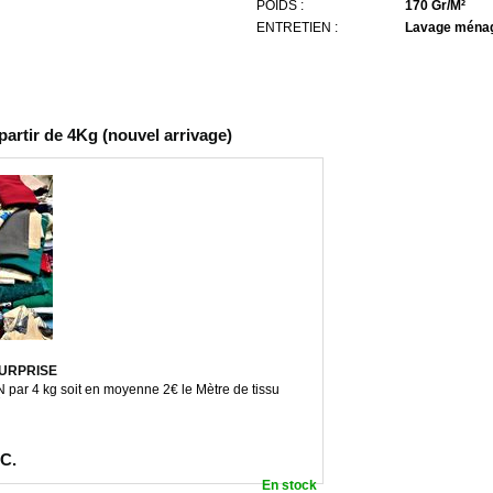
POIDS :
170 Gr/M²
ENTRETIEN :
Lavage ménag
artir de 4Kg (nouvel arrivage)
URPRISE
par 4 kg soit en moyenne 2€ le Mètre de tissu
.C.
En stock