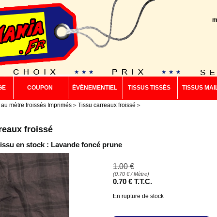
m
GE
COUPON
ÉVÉNEMENTIEL
TISSUS TISSÉS
TISSUS MAI
 au mètre froissés Imprimés
Tissu carreaux froissé
reaux froissé
tissu en stock : Lavande foncé prune
1
.00
€
(
0.70
€
/ Mètre)
0
.70
€
T.T.C.
En rupture de stock