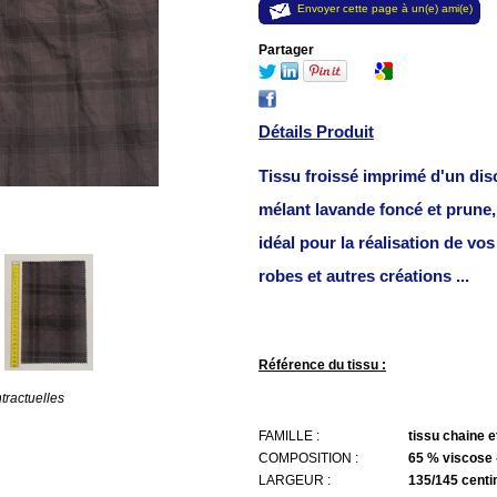
Envoyer cette page à un(e) ami(e)
Partager
Détails Produit
Tissu froissé imprimé d'un dis
mélant lavande foncé et prune, 
idéal pour la réalisation de vos
robes et autres créations ...
Référence du tissu :
tractuelles
FAMILLE :
tissu chaine e
COMPOSITION :
65 % viscose 
LARGEUR :
135/145 cent