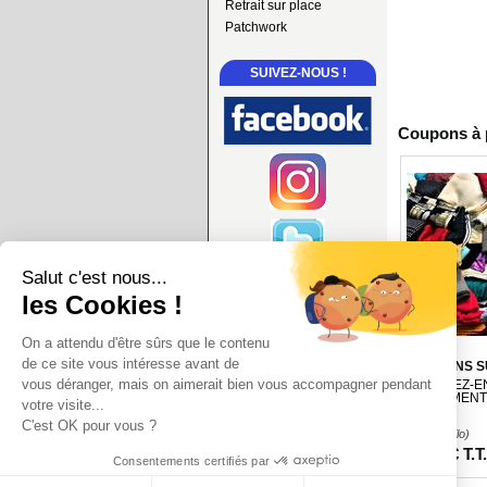
Retrait sur place
Patchwork
SUIVEZ-NOUS !
Coupons à p
Salut c'est nous...
les Cookies !
On a attendu d'être sûrs que le contenu
de ce site vous intéresse avant de
COUPONS S
vous déranger, mais on aimerait bien vous accompagner pendant
PROFITEZ-EN 
SEULEMENT
votre visite...
C'est OK pour vous ?
(3.75
€
/Kilo)
29
.99
€
T.T
Consentements certifiés par