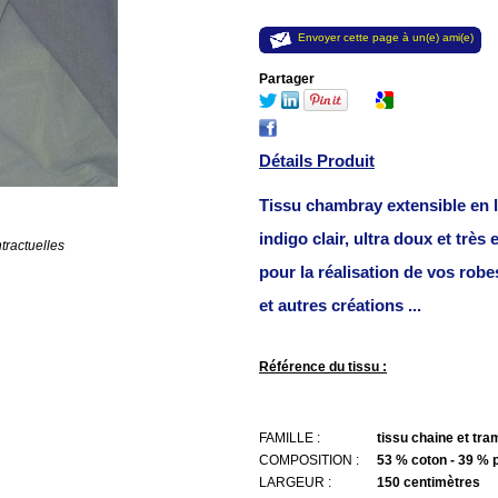
Envoyer cette page à un(e) ami(e)
Partager
Détails Produit
Tissu chambray extensible en 
indigo clair, ultra doux et très e
tractuelles
pour la réalisation de vos robe
et autres créations ...
Référence du tissu :
FAMILLE :
tissu chaine et tra
COMPOSITION :
53 % coton - 39 % 
LARGEUR :
150 centimètres