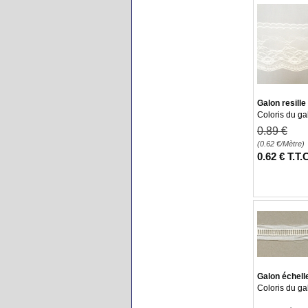
Galon resille
Coloris du ga
0
.89
€
(0.62
€
/Mètre)
0
.62
€
T.T.
Galon échell
Coloris du ga