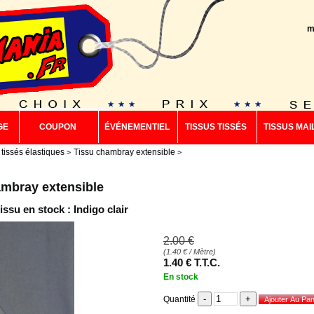
m
GE
COUPON
ÉVÉNEMENTIEL
TISSUS TISSÉS
TISSUS MAI
 tissés élastiques
Tissu chambray extensible
ambray extensible
issu en stock : Indigo clair
2
.00
€
(
1.40
€
/ Mètre)
1
.40
€
T.T.C.
En stock
Quantité