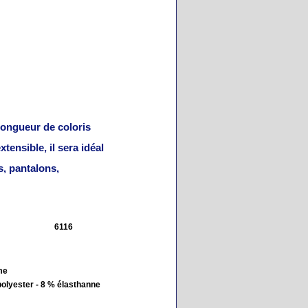
longueur de coloris
xtensible, il sera idéal
s, pantalons,
6116
me
polyester - 8 % élasthanne