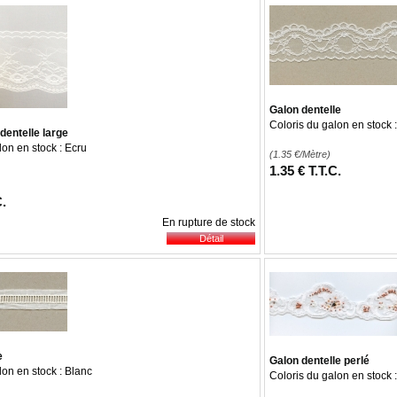
Galon dentelle
Coloris du galon en stock 
 dentelle large
lon en stock : Ecru
(1.35
€
/Mètre)
1
.35
€
T.T.C.
C.
En rupture de stock
e
Galon dentelle perlé
lon en stock : Blanc
Coloris du galon en stock 