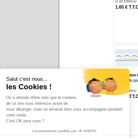
(1.65
€
/Mètre)
1
.65
€
T.T.
Galon coton 
Salut c'est nous...
Coloris du ga
les Cookies !
(1.95
€
/Mètre)
1
.95
€
T.T.
On a attendu d'être sûrs que le contenu
de ce site vous intéresse avant de
vous déranger, mais on aimerait bien vous accompagner pendant
votre visite...
C'est OK pour vous ?
Consentements certifiés par