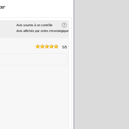
30°
Avis soumis à un contrôle
Avis affichés par ordre chronologique
5
/5