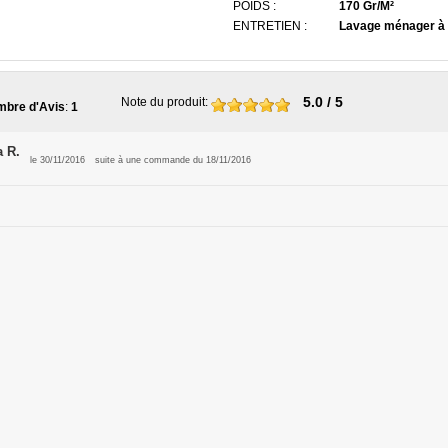
POIDS :
170 Gr/M²
ENTRETIEN :
Lavage ménager à 
5.0
/ 5
Note du produit
:
bre d'Avis
:
1
 R.
le 30/11/2016
suite à une commande du 18/11/2016