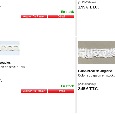
(1.95
€
/Mètre)
C.
1
.95
€
T.T.C.
En stock
boucles
lon en stock : Ecru
Galon broderie anglaise
Coloris du galon en stock 
C.
(2.45
€
/Mètre)
En stock
2
.45
€
T.T.C.