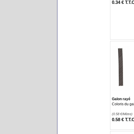
0
.34
€
T.T.
Galon rayé
Coloris du ga
(0.58
€
/Mètre)
0
.58
€
T.T.