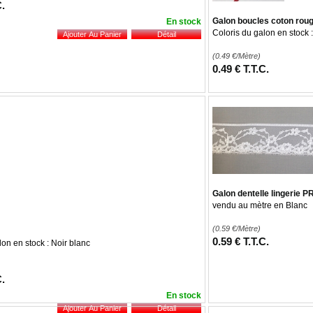
C.
Galon boucles coton rou
En stock
Coloris du galon en stock
(0.49
€
/Mètre)
0
.49
€
T.T.C.
Galon dentelle lingerie
vendu au mètre en Blanc
(0.59
€
/Mètre)
0
.59
€
T.T.C.
lon en stock : Noir blanc
C.
En stock