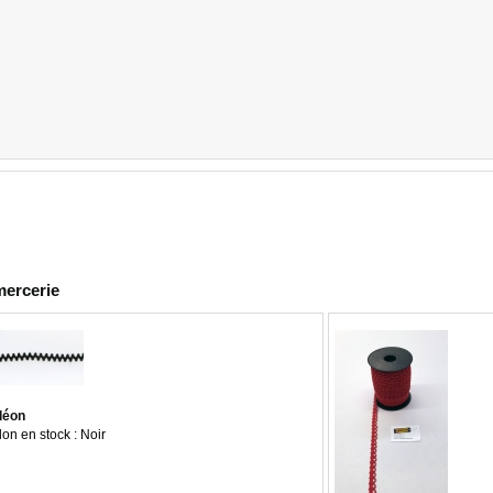
mercerie
déon
lon en stock : Noir