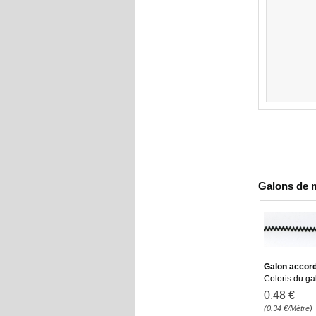
Galons de 
Galon accor
Coloris du ga
0
.48
€
(0.34
€
/Mètre)