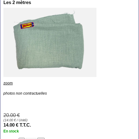
Les 2 mètres
zoom
photos non contractuelles
20
.00
€
(
14.00
€
/ Unité)
14
.00
€
T.T.C.
En stock